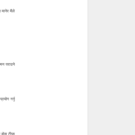
 मानेर मैले
 मन पराउने
रयोग गर्नु
 होस टीप्स