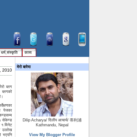
धर्म,संस्कृति
काव्य
मेरो बारेमा
y, 2010
मेरो ब्लग
 ब्लगको
यी।
ेक्षणका
ने पेजका
केण्डसम्म
५ सेकेण्ड
Dilip Acharya/ दिलीप आचार्य/ 蒂利浦
न १ मिनेट
Kathmandu, Nepal
ा उल्लेख
रो भएपनि
View My Blogger Profile