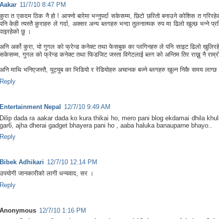
Aakar
11/7/10 8:47 PM
कुरा त एकदम ठिक नै हो ! आफ्नो बारेमा भन्नुपर्दा सकेसम्म, छिटो छरितो बनाउने कोशिस त गरिरहेको
पनि केही त्यस्तै कुराहरु ले गर्दा, अक्सर अन्य ब्लगहरु भन्दा तुलनात्मक रुप मा ढिलो खुल्छ भन्ने प्र
पाइरहेको छु ।
अनि अर्को कुरा, यो गुगल को फ्रेन्ड कनेक्ट तथा फेसबुक का प्लगिनहरु ले पनि साइट ढिलो खुलिरहे
सकेसम्म, गुगल को फ्रेन्ड कनेक्ट तथा फिडजिट जस्ता विगेटलाई ब्लग को अन्तिम तिर राख्नु नै राम्रो
अनि माथि भनिएजस्तै, युट्युब का भिडियो र रेडियोहरु अचानक बज्ने ब्लगहरु खुल्न निकै समय लाग्छ 
Reply
Entertainment Nepal
12/7/10 9:49 AM
Dilip dada ra aakar dada ko kura thikai ho, mero pani blog ekdamai dhila khu
gar6, ajha dherai gadget bhayera pani ho , aaba haluka banauparne bhayo..
Reply
Bibek Adhikari
12/7/10 12:14 PM
उपयोगी जानकारीको लागी धन्यवाद, सर ।
Reply
Anonymous
12/7/10 1:16 PM