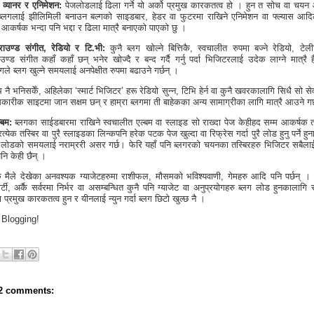
 व्यानर र एनिमेशन:
पेजलोडलाई ढिला गर्ने यो अर्को प्रमुख कारकतत्व हो । हुन त सोच वा चयन
ब्लगलाई झीलिमिली बनाउन बल्गको साइडबार, हेडर वा फुटरमा राखिने एनिमेशन वा फ्ल्यास आदिल
 आकर्षक भन्दा पनि भद्दा र ढिला मात्रै बनाएको पाएको छु ।
्राउण्ड संगीत, रेडियो र टि.भी:
कुनै ब्लग खोल्ने बित्तिकै, स्वचालीत रुपमा बज्ने रेडियो, टे
ाउण्ड संगीत कहाँ कहाँ छन् भनेर खोज्दै र बन्द गर्दै गर्नु पर्दा भिजिटरलाई उदेक लाग्ने मात्रै 
गले ब्लग खुल्ने समयलाई अनपेक्षीत रुपमा बढाउने गर्छन् ।
ि नै भनिसकेँ, अहिलेका ‘स्मार्ट भिजिटर’ हरू रेडियो सुन्न, टिभि हेर्न वा कुनै खवरकालागि सिधै सो से
धिकारीक साइटमा जान सक्षम छन् र हाम्रा ब्लगमा ती बाहेकका अन्य सामाग्रीका लागि मात्रै आउने गर
्बम:
ब्लगका साईडबारमा राखिने स्वचालीत एल्बम वा स्लाइड सो राख्दा पेज केहीहद सम्म आकर्षक त
त्येक तस्बिर वा पुरै स्लाइडका लिन्कपनि हरेक पटक पेज खुल्दा वा रिफ्रेस गर्दा पुरै लोड हुनु पर्ने हु
 लोडको समयलाई नराम्ररी असर गर्छ। फेरि यहाँ पनि ब्लगरको चयनका तस्बिरहरु भिजिटर सबैलाई
 पनि केही छैन् ।
 मैले देखेका अनवश्यक ग्याजेटहरुमा राशीफल, मौसमको भविश्यवाणी, गेमहरु आदि पनि पर्छन् । 
ार्टी, अर्कै सर्वरमा निर्भर वा असम्बन्धित कुनै पनि ग्याजेट वा अनुप्रयोगहरु ब्लग लोड हुनकालाग
 प्रमुख कारकतत्व हुन र यीनलाई न्युन गर्दा ब्लग छिटो खुल्छ नै ।
Blogging!
2 comments: