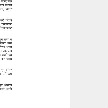
सान्दर्भिक
ुको ब्लगमा
रु, ब्यानर
भर्ट गरेको
 ट्याम्पलेट
ट्याम्पलेट
 हुन समय त
याबाट बच्न
ोसप भन्दा
न साइजमा
 तस्वीरको
उमा राखेको
नै छु । तर
शा गरौं कम
ीहरु आभारी
हाम्रा लागि