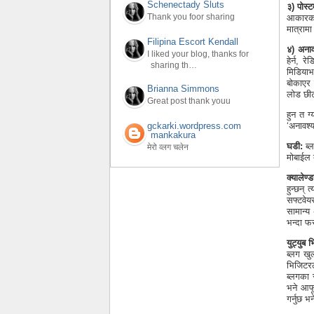
Schenectady Sluts
३) पोस्
Thank you foor sharing
आकारका 
मात्रामा
Filipina Escort Kendall
४) अनाव
I liked your blog, thanks for
हेर्न, 
sharing th…
मिडियाभ
बोकाएर 
Brianna Simmons
लोड छीटो
Great post thank youu
हुन त ग
‘अनावश्
gckarki.wordpress.com
mankakura
घडी:
ब्ल
मेरो व्लग चलेन
मोबाईल बा
क्यालेण्
हुन्छन् 
सफ्टवेय
सामान्य 
भन्दा फ
युट्युब 
ब्लग खु
भिजिटरला
ब्लगका स
भने आफूल
गर्नुछ 