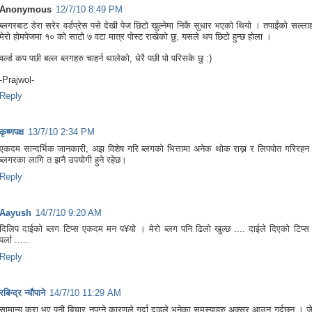
Anonymous
12/7/10 8:49 PM
ब्लगरबाट डेरा सरेर वर्डप्रेस पसे देखी पेज छिटो खुल्नेमा निकै सुधार भएको थियो । तपाईंको सल्लाह
मेरो होमपेजमा १० को साटो ७ वटा मात्र पोस्ट राखेको छु, यसले थप छिटो हुन्छ होला ।
वर्ल्ड कप पछी बल्ल ब्लगहरु चाहर्न थालेको, धेरै पछी पो परिसके छु :)
-Prajwol-
Reply
कृष्णपक्ष
13/7/10 2:34 PM
एकदम सान्दर्भिक जानकारी, अझ विशेष गरि ब्लगको भित्तामा अनेक थोक राख्न र लिपपोत गरिरहन
ब्लगरका लागि त झनै उपयोगी हुने रहेछ।
Reply
Aayush
14/7/10 9:20 AM
दिलिप दाईको ब्लग टिप्स एकदम मन प¥यो । मेरो ब्लग पनि ढिलो खुल्छ .... दाईले दिएको टिप्स प्
पर्ला .....
Reply
रबिन्द्र न्यौपाने
14/7/10 11:29 AM
सामान्य कुरा भए पनी बिचार नपुग्ने कारणले गर्दा दाइले भनेका समस्याहरु अक्सर आउन गर्दछन् । जे