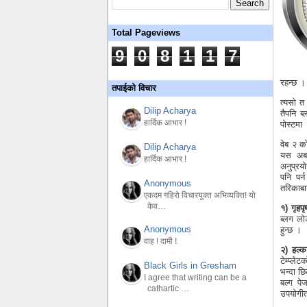
Total Pageviews
9
0
8
1
1
7
रहन्छ ।
तपाईको विचार
त्यसो त
Dilip Acharya
तैपनि ब्
हार्दिक आभार !
पोस्टमा
वेब २ क
Dilip Acharya
यस अबस
हार्दिक आभार !
अनुप्रय
पनि पर्
Anonymous
तरिकाबा
एकदम गहिरो विचारयुक्त अभिव्यक्ति! यो
केव…
१) गृहपृ
ब्लग लो
Anonymous
हुन्छ ।
वाह ! दामी !
२) हल्का
टेम्प्ले
Black Girls in Gresham
भन्दा छि
I agree that writing can be a
बल्ग पे
cathartic …
उपयोगीता