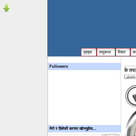
गृहपृष्ठ
लघुकथा
विचार
कम
Followers
के तपा
Label
मेरो र छिमेकी ब्लगमा खोज्नुहोस...