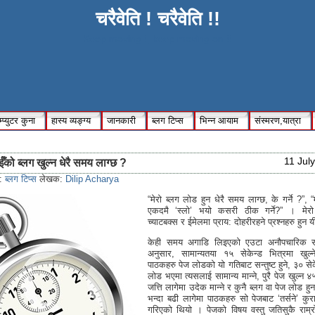
चरैवेति ! चरैवेति !!
Keep moving !, keep moving on !!
्प्युटर कुना
हास्य व्यङ्ग्य
जानकारी
ब्लग टिप्स
भिन्न आयाम
संस्मरण,यात्रा
11 Jul
ईँको ब्लग खुल्न धेरै समय लाग्छ ?
s:
ब्लग टिप्स
लेखक:
Dilip Acharya
“मेरो ब्लग लोड हुन धेरै समय लाग्छ, के गर्ने ?”, “
एकदमै ‘स्लो’ भयो कसरी ठीक गर्ने?” । मेरो
च्याटबक्स र ईमेलमा प्राय: दोहरीरहने प्रश्नहरु हुन 
केही समय अगाडि लिइएको एउटा अनौपचारिक सर्व
अनुसार, सामान्यतया १५ सेकेन्ड भित्रमा खुल्
पाठकहरु पेज लोडको यो गतिबाट सन्तुष्ट हुने, ३० से
लोड भएमा त्यसलाई सामान्य मान्ने, पुरै पेज खुल्न ४
जत्ति लागेमा उदेक मान्ने र कुनै ब्लग वा पेज लोड हु
भन्दा बढी लागेमा पाठकहरु सो पेजबाट ‘तर्सने’ कुर
गरिएको थियो । पेजको विषय वस्तु जतिसुकै राम्