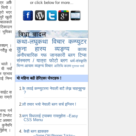
र अर्कै
or click below for more...
को थियो ।
म्रो भएर
पुरै खुली
ञ्चालकले
क टिकाउन
 भूमिका
कथा-लघुकथा
विचार
कम्प्युटर
सक्छन् ।
कुना
हास्य व्यङ्ग्य
काव्य
र्दैछु यो
अनौपचारिक गफ
जानकारी
ब्लग टिप्स
संस्मरण / यात्रा
फोटो ब्लग
धर्म-संस्कृति
न थाले ।
भिन्न आयाम
व्यङ्ग्य विचार
अतिथि कलम
पुस्तक चर्चा
यी नयाँ
क प्रभाव
यो महिना बढी हेरिएका पोस्टहरू !
ाई निम्न
के तपाई कम्प्युटरमा नेपाली बाटै लेख्न चाहनुहुन्छ
ो साईट वा
?
ा राम्रो
लौ तयार भयो नेपाली ब्लग सर्च इन्जिन !
न्द गर्न
टेम्प्लेट
ब्लग विधालाई ट्याबमा राख्‍नुहोस –Easy
CSS Menu
लेट अक्सर
 कुनैपनि
नुहोस् ।
केही ब्लग ह्याकहरु
--Some Old Blogger Tricks--