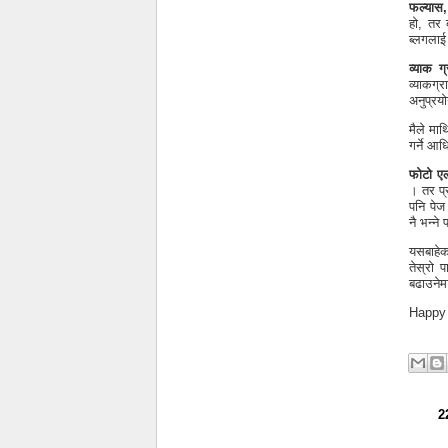
फल्यास,
हो, तर 
ब्लगलाई
व्याक ग
व्याकग्र
अनुप्रयो
मैले माथ
गर्ने आ
फोटो एल
। तर प्र
पनि पेज
नै भन्ने
यसबाहेक
तेस्रो प
बढाउनेमा
Happy 
2