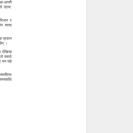
 आ-आफ्नै
े प्राय:
लीभिजन र
हैन यस्ता
वा प्रदान
्छन् ।
 देखिन्छ
नाले यसले
 मन पर्छ
समष्टिमा
ि समयावधि