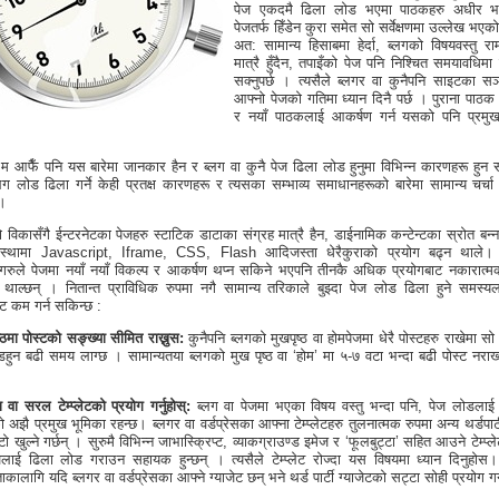
पेज एकदमै ढिला लोड भएमा पाठकहरु अधीर भए
पेजतर्फ हिँडेन कुरा समेत सो सर्वेक्षणमा उल्लेख भए
अत: सामान्य हिसाबमा हेर्दा, ब्लगको विषयवस्तु रा
मात्रै हुँदैन, तपाइँको पेज पनि निश्चित समयावधिमा 
सक्नुपर्छ । त्यसैले ब्लगर वा कुनैपनि साइटका स
आफ्नो पेजको गतिमा ध्यान दिनै पर्छ । पुराना पाठ
र नयाँ पाठकलाई आकर्षण गर्न यसको पनि प्रमुख
 म आफैँ पनि यस बारेमा जानकार हैन र ब्लग वा कुनै पेज ढिला लोड हुनुमा विभिन्न कारणहरू हुन 
लग लोड ढिला गर्ने केही प्रतक्ष कारणहरू र त्यसका सम्भाव्य समाधानहरूको बारेमा सामान्य चर्चा ग
 ।
ो विकासँगै ईन्टरनेटका पेजहरु स्टाटिक डाटाका संग्रह मात्रै हैन, डाईनामिक कन्टेन्टका स्रोत बन्
्थामा Javascript, Iframe, CSS, Flash आदिजस्ता धेरैकुराको प्रयोग बढ्न थाले। 
ोगरुले पेजमा नयाँ नयाँ विकल्प र आकर्षण थप्न सकिने भएपनि तीनकै अधिक प्रयोगबाट नकारात्म
न थाल्छन् । नितान्त प्राविधिक रुपमा नगै सामान्य तरिकाले बुझ्दा पेज लोड ढिला हुने समस्यल
ट कम गर्न सकिन्छ :
ष्ठमा पोस्टको सङ्ख्या सीमित राख्नुस:
कुनैपनि ब्लगको मुखपृष्ठ वा होमपेजमा धेरै पोस्टहरु राखेमा स
डहुन बढी समय लाग्छ । सामान्यतया ब्लगको मुख पृष्ठ वा ‘होम’ मा ५-७ वटा भन्दा बढी पोस्ट नराख्द
 वा सरल टेम्प्लेटको प्रयोग गर्नुहोस्:
ब्लग वा पेजमा भएका विषय वस्तु भन्दा पनि, पेज लोडलाई म
टको अझै प्रमुख भूमिका रहन्छ। ब्लगर वा वर्डप्रेसका आफ्ना टेम्प्लेटहरु तुलनात्मक रुपमा अन्य थर्डपार्टी 
टो खुल्ने गर्छन् । सुरुमै विभिन्न जाभास्क्रिप्ट, व्याकग्राउण्ड इमेज र ‘फूलबुट्टा’ सहित आउने टेम्प्
जलाई ढिला लोड गराउन सहायक हुन्छन् । त्यसैले टेम्प्लेट रोज्दा यस विषयमा ध्यान दिनुहोस।
कालागि यदि ब्लगर वा वर्डप्रेसका आफ्ने ग्याजेट छन् भने थर्ड पार्टी ग्याजेटको सट्टा सोही प्रयोग गर्