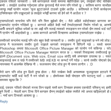
एकदम रसिलो जानकारी । सबै ब्लगरहरुले यस्तो समस्या बेहोरिरहेका छन्, तपाईको पोष्ट यतिखेर 
बन्यो । तपाईले उल्लेख गर्नुभएका हरेक कुरालाई मैले मनन पनि गरेको छु । कतिपय ब्लगर साथीहर
जान्छु त्यहाँ प्रयोग भएका ‘फूल बुट्टा’हरुले टाउको दुखेर आउँछ । कतिपयले त टिभी कार्यक्रमह
एनिमेशनहरु पनि राख्नुभएको छ तपाईले भनेझैँ ब्लगमा सो हेर्न को नै आउँला र ?
ट्याम्पलेटको सन्दर्भमा पनि मेरो पनि चित्त बुझेको छैन् । मैले अहिले वर्डप्रेसबाट ब्लगरमा कन्
ट्याम्पलेट प्रयोग गरिहेको छु । ब्लगरले अहिले केही नयाँ टेम्पलेटहरुको निर्माण गरेको छ, आफ्नो
आफैँ बनाउने सुविधा थपेको छ तर अझै पनि मलाई त्यसको रुपाङ्कन मन परेको छैन तसर्थ थर्ड पार्टी 
नै प्रयोग गर्दै आइरहेको छु । आशा ब्लगरले आगामी दिनहरुमा आर्कषक ट्याम्पलेटहरु राख्नेछ ।
तस्वीरको सन्दर्भमा मलाई पनि थोर बहुत केही जानकारी छ । तस्वीर ठूलो साइजको छ भने त्यो लोड
लाग्छ नै फलस्वरुप तस्वीर ठूलो राख्नाले ब्लगको रुपाङ्कन नै विग्रिर्ने गर्छ । यस्तो समस्
Photoshop अथवा Microsoft Office Picture Manager को प्रयोग गर्न सकिन्छ । फोट
Microsoft Office Picture Manager चलाउन सरल छ । यसको रिसाइजमा तस्वीरलाई कु
ढाल्ने (Document size, Web size, Email size आदी) सबै अप्सनहरु उपलब्ध छ । यसले
साइजलाई कम त पार्छ नै तस्वीरको MB लाई KB मा कन्भर्ट गर्ने गर्दछ । सानो तस्वीर पोष्टको छे
नापनक्सा नै आकर्षक देखिन्छ नी । फलस्वरुप पोष्ट लोड हुन नी समय लाग्दैन । :D
मेरो ब्लग पनि लोड हुन ढिलो हुन्छ होला । मैले राखेका केही अनावश्यक फूलबुटाहरु हटाउने 
ट्याम्पलेट चाहिँ थर्ड पार्टी नै मन परेको छ । होमपेजका केही पोष्टहरु पनि घटाउनु पर्ला । आ
समयमा खुल्छ कि ?
दाई, एकदम गतिलो पोष्टको मज्जा लिन पाइयो यस्तै ब्लग टिप्सहरु हप्तामा एकचोटी पस्किनु भए हाम
हुने थियौं । नेपाली ब्लग टिप्स दिने ब्लगहरु छैनन् तपाईको बाहेक त्यसैले त्यो अभाव खड्किएको हो 
। नयाँ ब्लग टिप्सको आशामा छु ।
Reply