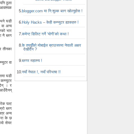
पनि ठूला
े आवश्यक
blogger.com मा नि:शुल्क ब्लग खोल्नुहोस !
ो भने घडी
Holy Hacks – केही कम्प्युटर ह्याकहरु !
 वा अन्य
रुको भार
कमेन्ट डिलिट गर्ने ‘योगी’को कथा !
 नै ब्लग
के तपाईँको मोबाईल ब्राउजरमा नेपाली अक्षर
 र तीनका
देखीदैँन ?
ब्लगर महात्म्य !
्युटर वा
नयाँ नेपाल !, नयाँ परिभाषा !!
ईलमा घडी
कम्प्युटर
दैन् । र
 आउँदैनन्
रेक पल्ट
्रो ब्लग
नत्र अन्य
कुरा के छ
डियो सेयर