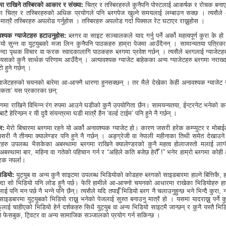
टमा राखिने तस्बिरको आकार र संख्या:
चित्र र तस्बिरहरुले कुनैपनि पोस्टलाई आकर्षक र रोचक बनाए
चित्र र तस्बिरहरुको अधिक प्रयोगले पनि ब्लगपेज खुल्ने समयलाई लम्बाउन सक्छ । त्यसैल
 मात्रै तस्बिरहरु अपलोड गर्नुहोस । तस्बिरहरु अपलोड गर्दा पिक्सल रेट घटाएर राख्नुहोस ।
श्यक ग्याजेटहरु हटाउनुहोस:
ब्लगर वा साइट सञ्चालकले याद गर्नु पर्ने अर्को महत्वपूर्ण कुरा के ह
रेडियो सुन्न वा युट्युबको मजा लिन कुनैपनि पाठकहरु हाम्रा पेजमा आउँदैनन् । सामान्यतया पत्रिका
न्दा पृथक विचार वा फरक स्वादकालागि पाठकहरु ब्लगमा प्रवेश गर्छन् । त्यसैले ब्लगलाई ग्याजेटह
यसको कुनै सार्थक परिणाम आउँदैन् । अत्यावश्यक ग्याजेट बाहेकका अन्य ग्याजेटहरु ब्लगमा नराख्दा
 हुने गर्छन् ।
्याजेटहरुको चयनको बारेमा आ-आफ्नै धारणा हुनसक्छन् । तर मैले देखेका केही अनावश्यक ग्याजेट
यकता’ यस प्रकारका छन्:
गमा राखिने विभिन्न रंग रुपमा आउने घडीको कुनै उपयोगिता छैन। सामयन्यतया, ईन्टरनेट भनेको कम्प
टै हेरिन्छन र यी दुवै संयन्त्रमा घडी मात्रै हैन ‘वर्ल्ड टाईम’ पनि हुने नै गर्छन् ।
डर:
मेरो बिचारमा ब्लगमा रहने यो अर्को अनावश्यक ग्याजेट हो। कारण जसरी हरेक कम्प्युटर र मोबा
त्यसरी नै तीनमा क्यालेण्डर पनि हुने नै गर्छन् । अङ्ग्रेजी वा नेपाली महीनाका तिथी समेत देखाउने 
रहरु उपलब्ध भैसकेका अबस्थामा ब्लगमा राखिने क्यालेण्डरको कुनै महत्व होलाजस्तो मलाई लाग्
अबस्थामा बार, महिना वा गतेको पहिचान गर्न र “अहिले कति बजेछ हेरौँ !” भनेर हाम्रो ब्लगमा कोही
रक नपर्ला।
भिडियो:
युट्युब वा अन्य कुनै साइटमा उपलब्ध भिडियोको कोडहरु ब्लगको साइडबारमा हाल्ने बित्तिकै, ह
ल्दा सो भिडियो पनि लोड हुनै पर्छ। फेरि हामीले आ-आफ्नो चयनको आधारमा राखेका भिडियोहरु हाम
ई पनि मन पर्छ नै भन्ने पनि छैन्। त्यसैले यदि तपाईँ भिडियो ब्लग नै चलाउनुहुन्छ भने भिन्दै कुरा, 
ाइडबारमा युट्युबको भिडियो राख्नु भनेको पेजलाई सुस्त बनाउनु मात्रै हो । यसमा यादराख्नु पर्ने 
ाई चाहीएको भिडियो हेर्न दर्शकहरु सिधै युट्युब वा अन्य भिडियो साइटमै जान्छन् र कुनै यस्तै भि
भने फेसबुक, ट्विटर वा अन्य सामाजिक सञ्जालको प्रयोग गर्न सकिन्छ ।