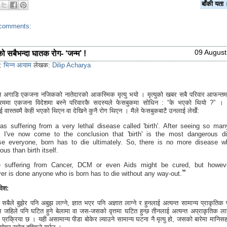
बाँकी य
comments:
09 August
ो सबैभन्दा घातक रोग- ‘जन्म’ !
s:
भिन्न आयाम
लेखक:
Dilip Acharya
न अगाडि एकजना नजिकको नातेदारको आकस्मिक मृत्यु भयो । मृत्युको खबर सबै परिवार आफन्तमा 
क्रममा एकजना विदेशमा बस्ने परिवारकै सदस्यले फेसबुकमा सोधिन : “के भएको थियो ?” । 
ाई वास्तवमै केही भएको थिएन वा देखिने कुनै रोग थिएन । मैले फेसबुकबाटै उनलाई लेखेँ:
s suffering from a very lethal disease called 'birth'. After seeing so ma
 I've now come to the conclusion that 'birth' is the most dangerous d
e everyone, born has to die ultimately. So, there is no more disease w
us than birth itself.
e suffering from Cancer, DCM or even Aids might be cured, but howev
”
er is done anyone who is born has to die without any way-out.
वेश:
बैले बुझेर पनि अबुझ लाग्ने, ज्ञात भएर पनि अज्ञात लाग्ने र हुनलाई अत्यन्त सामान्य प्राकृतिक 
 जहिले पनि घटित हुने बेलामा वा जस-जसको वृत्तमा घटित हुन्छ तीनलाई अत्यन्त अप्राकृतिक लाग
प्रक्रिया छ । यही असामान्य पीडा बोकेर ल्याउने सामान्य घटना नै मृत्यु हो, जसको बारेमा मानिसह