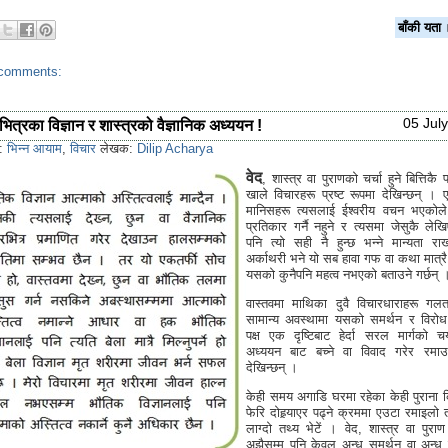
बाँकी य
comments:
05 Jul
रभित्रका विज्ञान र शास्त्रको वैज्ञानिक अध्ययन !
s:
भिन्न आयाम
,
विचार
लेखक:
Dilip Acharya
वेद
, शास्त्र वा पुराणको चर्चा हुने बित्तिकै प
खाले विचारहरू प्रष्ट रूपमा देखिन्छन् ।
मानिसहरू त्यसलाई ईश्वरीय वचन भएकोले
प्रतिकार गर्नै नहुने र त्यसमा जेसुकै ले
पनि त्यो सही नै हुन्छ भन्ने मान्यता राख
अर्काथरी भने यो सब हावा गफ वा कथा मात्र
यसको कुनैपनि महत्व नभएको बताउने गर्छन् 
वास्तवमा माथिका दुवै विचारधाराहरू गल
सामान्य अवस्थामा यसको समर्थन र विरोध गर
पक्ष एक दृष्टिबाट हेर्दा सरल मार्गको 
अध्ययन बाट बच्ने वा विवाद गरेर रमाउन
देखिन्छन् ।
केही समय अगाडि घरमा रहेका केही पुराना 
फेरि दोहर्‍याएर पढ्ने क्रममा एउटा रमाइलो
लाग्दो तथ्य भेटें । वेद, शास्त्र वा पुराण
अझैसम्म पनि केवल अन्ध समर्थन वा अन्ध