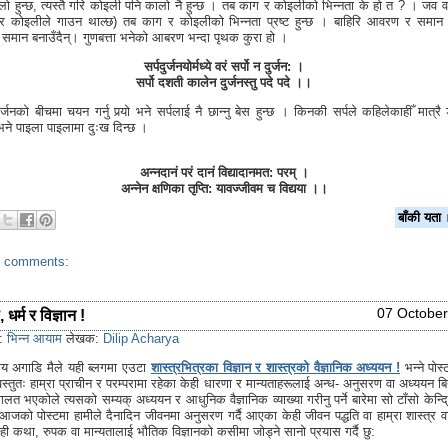
ो हुन्छ, त्यस्तै गरि कोइली पनि कालो नै हुन्छ । तब काग र कोइलीको भिन्नता के हो त ? । जव 
 कोइलीले गाउन थाल्छ) तब काग र कोइलीको भिन्नता प्रष्ट हुन्छ । बाहिरि आवरण र समान 
समान बनाउँदैन्। गुणबत्ता भनेको आबरण भन्दा पृथक कुरा हो ।
सर्पदुर्जनयोर्मध्ये वरं सर्पो न दुर्जन: ।
सर्पो दशती कालेन दुर्जनस्तु पदे पदे ।।
ुर्जनको बीचमा चयन गर्नु पर्‍यो भने सर्पलाई नै छान्नु बेस हुन्छ । किनकी सर्पले कहिलेकाहीँ मात्र
 भने पाइला पाइलामा दुःख दिन्छ ।
अन्नदानं परं दानं विद्यादानमत: परम् ।
अन्नेन क्षणिका तृप्ति: यावज्जीवम च विद्यया ।।
बाँकी य
 comments:
07 October
, धर्म र विज्ञान !
s:
भिन्न आयाम
लेखक:
Dilip Acharya
य अगाडि मैले यही ब्लगमा एउटा
शास्त्रभित्रका विज्ञान र शास्त्रको वैज्ञानिक अध्ययन !
भन्ने पोस
स्तुतः हाम्रा प्राचीन र परम्परामा रहेका केही धारणा र मान्यताहरूलाई अन्ध- अनुसरण वा अध्ययन ब
वै गलत भएकोले त्यसको सम्यक् अध्ययन र आधुनिक वैज्ञानिक व्याख्या गरीनु पर्ने बारेमा सो टाँसो केन्द
जको पोस्टमा हामीले दैनादिन जीवनमा अनुसरण गर्दै आएका केही जीवन पद्धति वा हाम्रा शास्त्र वा
ही कथा, रुपक वा मान्यतालाई भौतिक विज्ञानको कसीमा जोड्ने सानो प्रयास गर्दै छु: