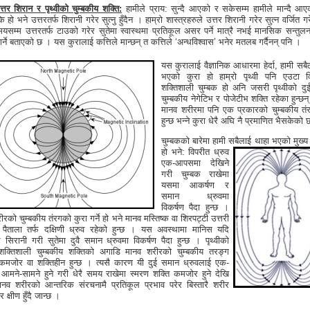
त्तर शिरान र पृथ्वीको चुम्बकीय शक्ति:
हामीले प्राय: सुन्दै आएको र सकेसम्म हामीले मान्दै आ
के हो भने उत्तरतर्फ शिरानी गरेर सुत्नु हुँदैन । हाम्रो शास्त्रहरुले उत्तर शिरानी गरेर सुत्न वर्जित 
यसम्म उत्तरतर्फ टाउको गरेर सुतेमा स्वास्थमा प्रतिकूल असर पर्ने मात्रै नभई मानसिक सन्तुल
ार्ने बताएको छ । यस कुरालाई कत्तिले मान्छन् त कत्तिले ‘अन्धविश्वास’ भनेर मतलब गर्दैनन् पनि ।
यस कुरालाई वैज्ञानिक आधारमा हेर्दा, हामी सबै
भएको कुरा हो हाम्रो पृथ्वी पनि एउटा 
शक्तिशाली चुम्बक हो अनि जसरी पृथ्वीको दुई
चुम्बकीय नेगेटिभ र पोजेटीभ शक्ति रहेका हुन्छन्
मानव शरीरमा पनि एक प्रकारको चुम्बकीय तं
हुन्छ भन्ने कुरा धेरै अघि नै प्रमाणित भैसकेको
चुम्बकको बारेमा हामी सबैलाई थाहा भएको
मुख्य
हो भने: विपरीत ध्रुव
एक-आपसमा देखिने
गरी चुम्बक राखेमा
यसमा आकर्षण र
समान ध्रुवमा
विकर्षण पैदा हुन्छ ।
रको चुम्बकीय तंरगको कुरा गर्ने हो भने मानव मस्तिष्क वा शिरपट्टी उत्तरी
 पैताला तर्फ दक्षिणी ध्रुव रहेको हुन्छ । यस अवस्थामा मानिस यदि
्फ सिरानी गरी सुतेमा दुवै समान ध्रुवमा विकर्षण पैदा हुन्छ । पृथ्वीको
शक्तिशाली चुम्बकीय शक्तिको अगाडि मानव शरीरको चुम्बकीय तरङ्ग
ै कमजोर वा शक्तिहीन हुन्छ । त्यसै कारण यी दुई समान ध्रुवलाई एक-
 आमने-सामने हुने गरी धेरै समय राखेमा स्मरण शक्ति कमजोर हुने देखि
नव शरीरको आन्तरिक संरचनामै प्रतिकूल प्रभाव परेर बिस्तारै शरीर
क्षीण हुँदै जान्छ ।