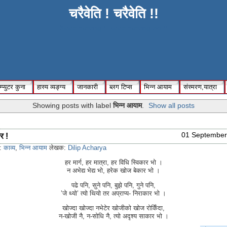
चरैवेति ! चरैवेति !!
Keep moving !, keep moving on !!
्प्युटर कुना
हास्य व्यङ्ग्य
जानकारी
ब्लग टिप्स
भिन्न आयाम
संस्मरण,यात्रा
Showing posts with label
भिन्न आयाम
.
Show all posts
01 September
र !
s:
काव्य
,
भिन्न आयाम
लेखक:
Dilip Acharya
हर मार्ग, हर मात्रा, हर विधि स्विकार भो ।
न अभेद्य भेद्य भो, हरेक खोज बेकार भो ।
पढे पनि, सुने पनि, बुझे पनि, गुने पनि,
’जे थ्यो’ त्यो थियो तर अप्राप्य- निराकार भो ।
खोज्दा खोज्दा नभेटेर खोजीको खोज रोकिँदा,
न-खोजी नै, न-सोधि नै, त्यो अदृश्य साकार भो ।