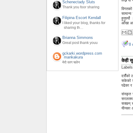
लेख्न वा
Schenectady Sluts
Thank you foor sharing
विगतको 
सामान्य
Filipina Escort Kendall
हुनुपर्य
आँखा अग
I liked your blog, thanks for
sharing th…
Brianna Simmons
Great post thank youu
8 
gckarki.wordpress.com
mankakura
केही स
मेरो व्लग चलेन
Label
दसैँको ल
सकेको छ
पढेका र
संस्कृत 
सरलतम श
सक्छन् 
यीनका अ