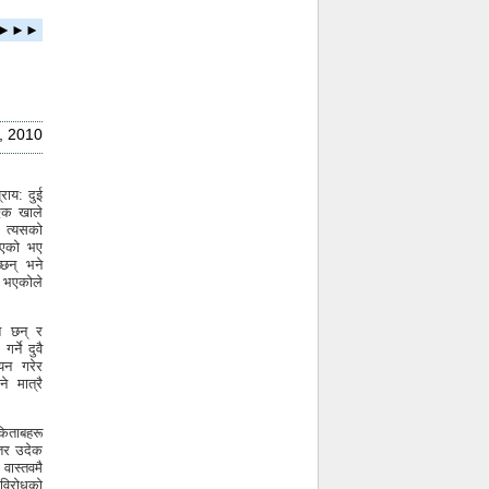
ता ►►►
y, 2010
्राय: दुई
 एक खाले
 त्यसको
खिएको भए
्छन् भने
ै भएकोले
।
त छन् र
्ने दुवै
चयन गरेर
े मात्रै
किताबहरू
 तर उदेक
 वास्तवमै
 विरोधको