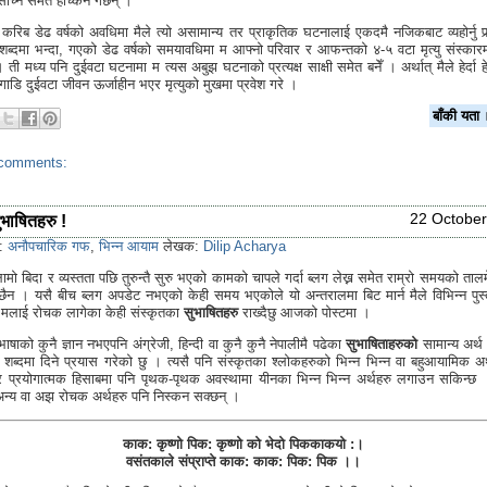
 सोच्न समेत हच्किने गर्छन् ।
करिब डेढ वर्षको अवधिमा मैले त्यो असामान्य तर प्राकृतिक घटनालाई एकदमै नजिकबाट व्यहोर्नु पर्
 शब्दमा भन्दा, गएको डेढ वर्षको समयावधिमा म आफ्नो परिवार र आफन्तको ४-५ वटा मृत्यु संस्का
ो । ती मध्य पनि दुईवटा घटनामा म त्यस अबुझ घटनाको प्रत्यक्ष साक्षी समेत बनेँ । अर्थात् मैले हेर्दा हेर्द
ाडि दुईवटा जीवन ऊर्जाहीन भएर मृत्युको मुखमा प्रवेश गरे ।
बाँकी य
comments:
22 October
ुभाषितहरु !
s:
अनौपचारिक गफ
,
भिन्न आयाम
लेखक:
Dilip Acharya
ामो बिदा र व्यस्तता पछि तुरुन्तै सुरु भएको कामको चापले गर्दा ब्लग लेख्न समेत राम्रो समयको ताल
ैन । यसै बीच ब्लग अपडेट नभएको केही समय भएकोले यो अन्तरालमा बिट मार्न मैले विभिन्न पुस
 मलाई रोचक लागेका केही संस्कृतका
सुभाषितहरु
राख्दैछु आजको पोस्टमा ।
भाषाको कुनै ज्ञान नभएपनि अंग्रेजी, हिन्दी वा कुनै कुनै नेपालीमै पढेका
सुभाषिताहरुको
सामान्य अर्थ
ब्दमा दिने प्रयास गरेको छु । त्यसै पनि संस्कृतका श्लोकहरुको भिन्न भिन्न वा बहुआयामिक अर्
र प्रयोगात्मक हिसाबमा पनि पृथक-पृथक अवस्थामा यीनका भिन्न भिन्न अर्थहरु लगाउन सकिन्छ ।
न्य वा अझ रोचक अर्थहरु पनि निस्कन सक्छन् ।
काक: कृष्णो पिक: कृष्णो को भेदो पिककाकयो :।
वसंतकाले संप्राप्ते काक: काक: पिक: पिक ।।