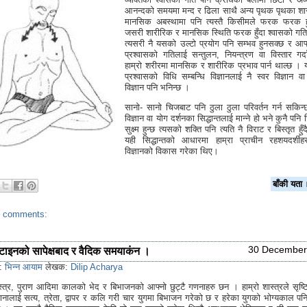
आनन्दको समयमा मन्द र ढिला साथै अन्य पृथक पृथका शा
मानसिक अबस्थामा पनि त्यस्तै किसीमले फरक फरक ह
जसरी शारीरिक र मानसिक स्थिति फरक हुँदा श्वासको गति 
त्यसरी नै यसको उल्टो प्रयोग पनि सम्भव हुनसक्छ र आफ्
प्रश्वासको गतिलाई सन्तुलन, नियन्त्रण वा विस्तार गर्द
हाम्रो शरीरमा मानसिक र शारीरिक प्रभाव पार्न थाल्छ । य
प्रश्वासको विधि सम्बन्धि विज्ञानलाई नै स्वर विज्ञान वा
विज्ञान पनि भनिन्छ ।
सानो- सानो चिजबाट पनि ठुला ठुला परिवर्तन गर्न सकिन्
विज्ञान वा योग दर्शनका सिद्धान्तलाई मान्ने हो भने कुनै पन
सुक्ष्म हुन्छ त्यसको शक्ति पनि त्यति नै विराट र बिस्तृत हुँ
यही सिद्धान्तको आधारमा हाम्रा प्राचीन रहशयदर्शी
विज्ञानको विकास गरेका थिए।
बाँकी य
 comments:
30 December
ाइनको सापेक्षबाद र वैदिक समयाकंन ।
s:
भिन्न आयाम
लेखक:
Dilip Acharya
शास्त्र, पुराण आदिमा कालको भेद र बिभाजनको आफ्नो छुट्टै गणनाहरु छन । हाम्रो शास्त्रले सृष्ट
ालाई सत्य, त्रेता, द्वापर र कलि गरी चार युगमा बिभाजन गरेको छ र हरेका युगको भोग्यकाल पनि