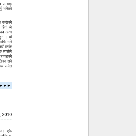
ा सम्यक्
नु भनेको
रू कसैको
‘हैन’ ले
राको अन्ध
 हुन । यी
 माथि भने
जहाँ हरके
 त्यसैले
फ्रायडको
तिका सबै
हरु समेत
ता ►►►
, 2010
दैन। एकै
यबस्थित,