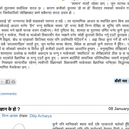
‘सामान’ मात्रै रहेका छन् । जुन तटस्थ व
ो तुलनामा सर्वाधिक सरल छ । कारण कसैको कुरामा ‘हो मा हो’ मिलाएर त्यसको समर्थन गर्
र जिम्मेवारीको जोखिमबाट बच्ने सबैभन्दा सरल उपाय हो ।
न्नलाई ‘हो’ भन्नभन्दा केही साहसको जरुरत त पर्छ । तर प्रामाणिक आधार वा स्वार्जित ज्ञान बिना अ
र्कलाई आधार मानेर ‘हैन” भन्नु शाब्दिक रूपमा ‘हो’ भन्दा केही भिन्न देखिए वा सुनिए पनि यस्ता 
 रूपमा भने खासै फरक वजन राख्दैनन्। मेरो दृष्टिमा वेद, शास्त्र वा पुराणमा वर्णित भनेर कुनै कु
र्नु र मार्कस, नित्से वा माओको विचारसँग मेल नखाने भनेर सोही कुराको विरोध गर्नु एउटै कुराहरू
ुनै विद्वता, बोध वा प्रज्ञाको किञ्चित् मात्र पनि उपस्थिति भेट्दिनँ म । अझ सिधा कुरा गर्ने हो भने
 सबै ‘सरलमार्गीहरु’ मात्रै हुन, जुन मार्गमा मानव चेतना, विवेक वा ज्ञानको कुनै जरुरत नै हुँदैन। 
र्ग वा सोचको समर्थन वा विरोध दुवै कसैको उधारो ज्ञानमा आधारित हुन्छन् । मनुस्मृतिमा लेखिएको छ
 शास्त्रमा उल्लेख छ त्यसैले अकाट्य छ भन्नु र मार्कसको ‘क्यापिटल’ मा लेखिएकोले ठीक छ वा 
्तमा भएकोले वैज्ञानिक छ भन्नु एउटै कुरा हुन् । कारण बदलिँदो समाजिक परिस्थितिमा जसरी मनुस्मृ
 नियमहरु सान्दर्भीक रहेनन् त्यसैगरी विज्ञानको विकाससँगै मार्कसका वैज्ञानिक भनिएका सिद्धान्त
माणित भैसकेका छन् ।
बाँकी य
comments:
08 January
ज्ञान के हो ?
s:
भिन्न आयाम
लेखक:
Dilip Acharya
कुनै पनि मानिसको श्वास सधैं एकै प्रकारले चलेको हुँ
व्यक्तिको श्वासको गति पनि क्रोधको बेलामा छिटो र अव्