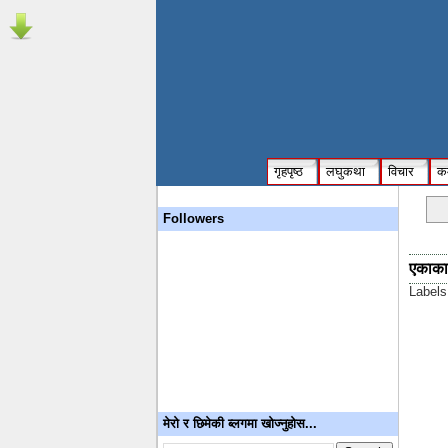
गृहपृष्ठ
लघुकथा
विचार
कम
Followers
एकाका
Label
मेरो र छिमेकी ब्लगमा खोज्नुहोस...