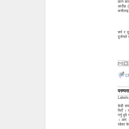
काग काल
आउँछ (र
कसैलाइ 
सर्प र द
दुर्जनले
13
परम्परा
Label
केही सम
थिएँ । व
गर्नु दु
। अत: आ
रहेका के