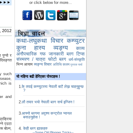
ता ►►►
or click below for more...
, 2012
कथा-लघुकथा
विचार
कम्प्युटर
कुना
हास्य व्यङ्ग्य
काव्य
अनौपचारिक गफ
जानकारी
ब्लग टिप्स
पुग्यो र
संस्मरण / यात्रा
फोटो ब्लग
धर्म-संस्कृति
दिवङ्गत
भिन्न आयाम
व्यङ्ग्य विचार
अतिथि कलम
पुस्तक चर्चा
ny such
यो महिना बढी हेरिएका पोस्टहरू !
isease,
hich is
के तपाई कम्प्युटरमा नेपाली बाटै लेख्न चाहनुहुन्छ
?
er and
लौ तयार भयो नेपाली ब्लग सर्च इन्जिन !
आफ्नो ब्लगमा अदृश्य कन्ट्रोल प्यानल
बनाउनुहोस !
प्रक्रिया
्ने एउटा
रू बोल्न,
केही ब्लग ह्याकहरु
--Some Old Blogger Tricks--