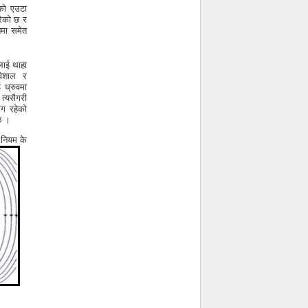
एको एउटा
गरेको छ र
नमा समेत
लाई थाहा
विशाल र
 ध्रुवमा
 त्यसैगरी
रग रहेको
 छ ।
 नियम के