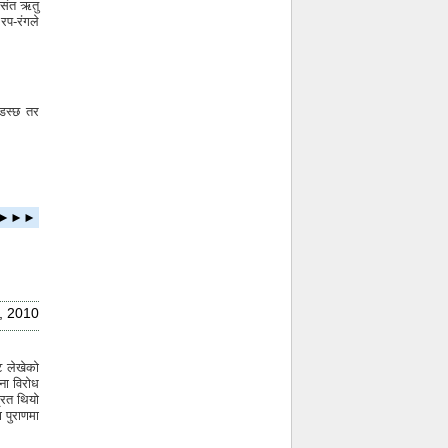
वसंत ऋतु
रप-रंगले
ै डस्छ तर
ता ►►►
, 2010
्ट लेखेको
िना विरोध
्रित थियो
 पुराणमा