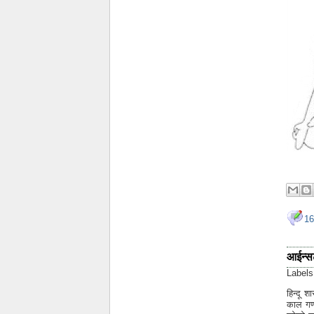
16
आईन्सट
Label
हिन्दू 
काल गणन