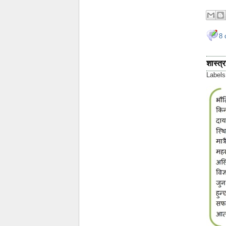
8 
शास्त्
Label