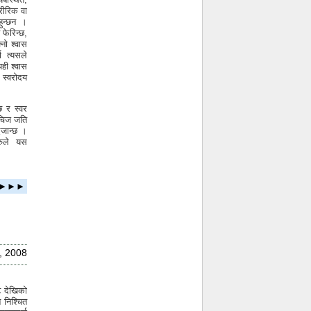
रीरिक वा
ुन्छन ।
फेरिन्छ,
नो श्वास
ा त्यसले
ही श्वास
 स्वरोदय
छ र स्वर
ि चिज जति
दैजान्छ ।
हरुले यस
ता ►►►
, 2008
ि देखिको
 निश्चित