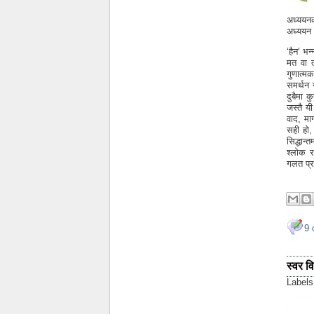
अध्ययनक
अध्ययन 
‘हैन’ भ
मत वा त
गुणात्मक
समर्थन ग
दुबैमा क
जस्तै यी
वाद, मा
सही हो,
सिद्धान
श्लोक र
गलत प्र
9 
स्वर वि
Label