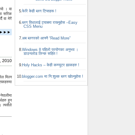
‍यो । वा
फेरि केही ब्लग टिप्सहरू !
रमा सरिक
ै वा मेरै
ब्लग विधालाई ट्याबमा राख्‍नुहोस –Easy
CSS Menu
ता ►►►
अब ब्लगरको आफ्नै “Read More”
Windows 8 पहिलो प्रयोगका अनुभव ।
डाउनलोड लिन्क सहित !
, 2010
Holy Hacks – केही कम्प्युटर ह्याकहरु !
blogger.com मा नि:शुल्क ब्लग खोल्नुहोस !
मेल मिल्न
्तकहरुमा
 नेपालीमा
थहरु हुन
 त्यसैले