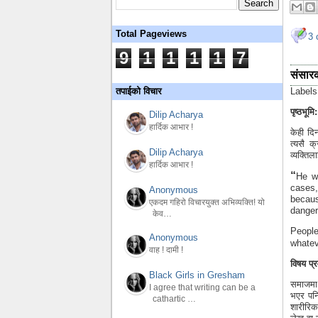
Total Pageviews
3 
9
1
1
1
1
7
संसारक
Label
तपाईको विचार
पृष्ठभूमि:
Dilip Acharya
हार्दिक आभार !
केही दि
त्यसै 
Dilip Acharya
व्यक्तिल
हार्दिक आभार !
“
He wa
cases,
Anonymous
becaus
एकदम गहिरो विचारयुक्त अभिव्यक्ति! यो
dangero
केव…
Peopl
Anonymous
whatev
वाह ! दामी !
विषय प्र
Black Girls in Gresham
समाजमा स
I agree that writing can be a
भएर पनि
cathartic …
शारीरिक 