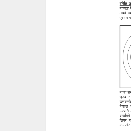
वर्जित उ
मान्यता 
लामो सम
प्रभाव प
मानव शरी
ध्रुव र
उत्तरतर
विशाल 
अत्यन्त
अर्काको
लिएर मा
कमजोर र 