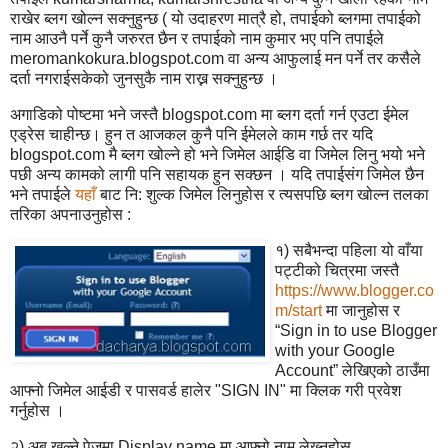
राखेर ब्लग खोल्न सक्नुहुन्छ ( यो उदाहरण मात्रै हो, तपाईको ब्लगमा तपाईको
नाम आउनै पर्ने कुनै जरुरत छैन र तपाईको नाम कुमार भए पनि तपाईले
meromankokura.blogspot.com वा अन्य आफुलाई मन पर्ने तर कसैले
दर्ता नगराईसकेको जुनसुकै नाम राख्न सक्नुहुन्छ ।
अगाडिको पोष्टमा भने जस्तै blogspot.com मा ब्लग दर्ता गर्न एउटा ईमेल
एड्रेस चाहीन्छ। हुन त आजकल कुनै पनि ईमेलले काम गर्छ तर यदि
blogspot.com मै ब्लग खोल्ने हो भने जिमेल आईडि वा जिमेल लिनु भयो भने
पछी अन्य कामको लागी पनि सहायक हुन सक्छन । यदि तपाईसंग जिमेल छैन
भने तपाईले
यहाँ
बाट नि: शुल्क जिमेल लिनुहोस र त्यसपछि ब्लग खोल्न तलका
तरिका अपनाउनुहोस :
१) सबैभन्दा पहिला यो वाँया
पट्टीको चित्रमा जस्तै
https://www.blogger.co
m/start
मा जानुहोस र
“Sign in to use Blogger
with your Google
Account” लेखिएको ठाउँमा
आफ्नो जिमेल आईडी र पासवर्ड हालेर "SIGN IN" मा क्लिक गरी प्रवेश
गर्नुहोस ।
२) अब खुल्ने पेजमा Display name
मा आफ्नो नाम लेख्‍नुहोस,