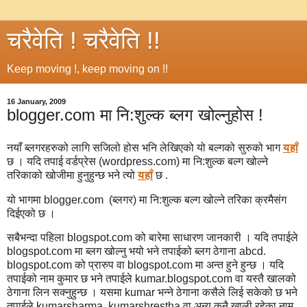
चरैवेति ! चरैवेति !!
Keep moving !, keep moving on !!
16 January, 2009
blogger.com मा नि:शुल्क ब्लग खोल्नुहोस !
नयाँ ब्लगरहरुको लागि सजिलो होस भनि लेखिएको यो बल्गको सुरुको भाग
यहाँ
छ । यदि तपाई वर्डप्रेस (wordpress.com) मा नि:शुल्क बल्ग खोल्ने
तरिकाको खोजीमा हुनुहुन्छ भने त्यो
यहाँ
छ .
यो भागमा blogger.com (ब्लगर) मा नि:शुल्क बल्ग खोल्ने तरिका क्रमैसंग
दिईएको छ ।
सबैभन्दा पहिला blogspot.com को बारेमा साधारण जानकारी । यदि तपाईले
blogspot.com मा ब्लग खोल्नु भयो भने तपाईको ब्लग ठेगाना abcd.
blogspot.com को प्रारुप वा blogspot.com मा अन्त हुने हुन्छ । यदि
तपाईको नाम कुमार छ भने तपाईले kumar.blogspot.com वा यस्तै खालको
ठेगाना लिन सक्नुहुन्छ । यसमा kumar भन्ने ठेगाना कसैले लिई सकेको छ भने
तपाईले kumarsharma, kumarshrestha वा अन्य कुनै खाली रहेका नाम