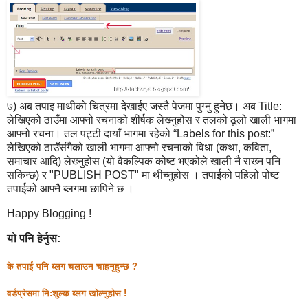
७) अब तपाइ माथीको चित्रमा देखाईए जस्तै पेजमा पुग्नु हुनेछ। अब Title:
लेखिएको ठाउँमा आफ्नो रचनाको शीर्षक लेख्‍नुहोस र तलको ठूलो खाली भागमा
आफ्नो रचना। तल पट्टी दायाँ भागमा रहेको “Labels for this post:”
लेखिएको ठाउँसंगैको खाली भागमा आफ्नो रचनाको विधा (कथा, कविता,
समाचार आदि) लेख्‍नुहोस (यो वैकल्पिक कोष्ट भएकोले खाली नै राख्‍न पनि
सकिन्छ) र "PUBLISH POST" मा थीच्नुहोस । तपाईको पहिलो पोष्ट
तपाईको आफ्नै ब्लगमा छापिने छ ।
Happy Blogging !
यो पनि हेर्नुस:
के तपाई पनि ब्लग चलाउन चाहनुहुन्छ ?
वर्डप्रेसमा नि:शुल्क ब्लग खोल्नुहोस !