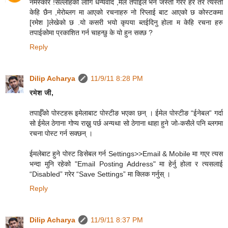
नमस्कार !सल्लाहको लागि धन्यवाद ,मैले तपाईले भने जस्तो गरेर हेरे तर त्यस्तो
केहि छैन ,मेरोब्लग मा आएको रचनाहरु नो रिप्लाई बाट आएको छ कोस्टकमा
[रमेश ]लेखेको छ .यो कसरी भयो कृपया ब्तईदिनु होला म केहि रचना हरु
तपाईकोमा प्रकाशित गर्न चाहन्छु के यो हुन सक्छ ?
Reply
Dilip Acharya
11/9/11 8:28 PM
रमेश जी,
तपाईँको पोस्टहरू इमेलाबाट पोस्टीङ भएका छन् । ईमेल पोस्टीङ “ईनेबल” गर्दा
सो ईमेल ठेगाना गोप्य राख्नु पर्छ अन्यथा सो ठेगाना थाहा हुने जो-कसैले पनि ब्लगमा
रचना पोस्ट गर्न सक्छन् ।
ईमलेबाट हुने पोस्ट डिसेबल गर्न Settings>>Email & Mobile मा गएर त्यस
भन्दा मुनि रहेको "Email Posting Address" मा हेर्नु होला र त्यसलाई
“Disabled” गरेर “Save Settings” मा क्लिक गर्नुस् ।
Reply
Dilip Acharya
11/9/11 8:37 PM