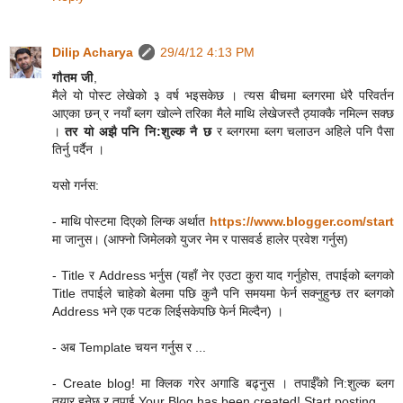
Dilip Acharya
29/4/12 4:13 PM
गौतम जी
,
मैले यो पोस्ट लेखेको ३ वर्ष भइसकेछ । त्यस बीचमा ब्लगरमा धेरै परिवर्तन
आएका छन् र नयाँ ब्लग खोल्ने तरिका मैले माथि लेखेजस्तै ठ्याक्कै नमिल्न सक्छ
।
तर यो अझै पनि नि:शुल्क नै छ
र ब्लगरमा ब्लग चलाउन अहिले पनि पैसा
तिर्नु पर्दैन ।
यसो गर्नस:
- माथि पोस्टमा दिएको लिन्क अर्थात
https://www.blogger.com/start
मा जानुस। (आफ्नो जिमेलको युजर नेम र पासवर्ड हालेर प्रवेश गर्नुस)
- Title र Address भर्नुस (यहाँ नेर एउटा कुरा याद गर्नुहोस, तपाईको ब्लगको
Title तपाईले चाहेको बेलमा पछि कुनै पनि समयमा फेर्न सक्नुहुन्छ तर ब्लगको
Address भने एक पटक लिईसकेपछि फेर्न मिल्दैन) ।
- अब Template चयन गर्नुस र ...
- Create blog! मा क्लिक गरेर अगाडि बढ्नुस । तपाईँको नि:शुल्क ब्लग
तयार हुनेछ र तपाई Your Blog has been created! Start posting ....