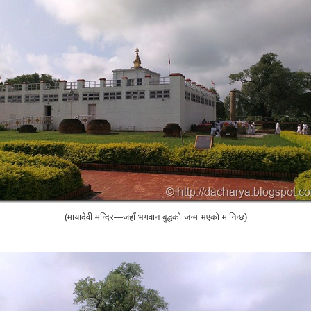
(मायादेवी मन्दिर—जहाँ भगवान बुद्धको जन्म भएको मानिन्छ)