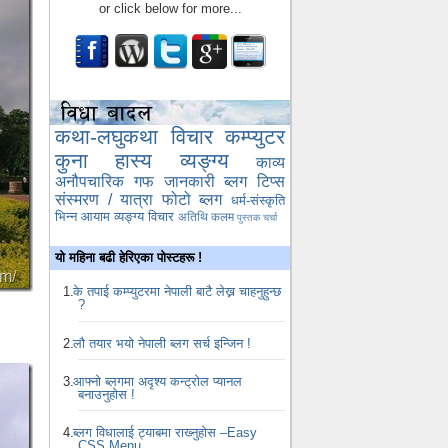
or click below for more...
कथा-लघुकथा
विचार
कम्प्युटर
कुना
हास्य व्यङ्ग्य
काव्य
अनौपचारिक गफ
जानकारी
ब्लग टिप्स
संस्मरण / यात्रा
फोटो ब्लग
धर्म-संस्कृति
भिन्न आयाम
व्यङ्ग्य विचार
अतिथि कलम
पुस्तक चर्चा
यो महिना बढी हेरिएका पोस्टहरू !
के तपाई कम्प्युटरमा नेपाली बाटै लेख्न चाहनुहुन्छ
?
लौ तयार भयो नेपाली ब्लग सर्च इन्जिन !
आफ्नो ब्लगमा अदृश्य कन्ट्रोल प्यानल
बनाउनुहोस !
ब्लग विधालाई ट्याबमा राख्‍नुहोस –Easy
CSS Menu