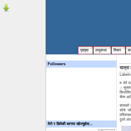
गृहपृष्ठ
लघुकथा
विचार
कम
Followers
यात्रा 
Label
म धेरै प
। सुरूमा
किलोमिट
चैत्य आ
कामको व
सोचे जत
तस्विरहर
ठूलो आक
मेरो र छिमेकी ब्लगमा खोज्नुहोस...