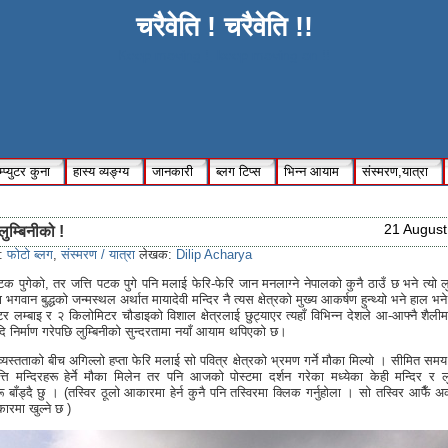
चरैवेति ! चरैवेति !!
Keep moving !, keep moving on !!
्प्युटर कुना
हास्य व्यङ्ग्य
जानकारी
ब्लग टिप्स
भिन्न आयाम
संस्मरण,यात्रा
21 August
लुम्बिनीको !
s:
फोटो ब्लग
,
संस्मरण / यात्रा
लेखक:
Dilip Acharya
टक पुगेको, तर जत्ति पटक पुगे पनि मलाई फेरि-फेरि जान मनलाग्ने नेपालको कुनै ठाउँ छ भने त्यो लु
 भगवान बुद्धको जन्मस्थल अर्थात मायादेवी मन्दिर नै त्यस क्षेत्रको मुख्य आकर्षण हुन्थ्यो भने हाल भ
र लम्बाइ र २ किलोमिटर चौडाइको विशाल क्षेत्रलाई छुट्याएर त्यहाँ विभिन्न देशले आ-आफ्नै शैलीमा
दि निर्माण गरेपछि लुम्बिनीको सुन्दरतामा नयाँ आयाम थपिएको छ।
्यस्तताको बीच अगिल्लो हप्ता फेरि मलाई सो पवित्र क्षेत्रको भ्रमण गर्ने मौका मिल्यो । सीमित सम
्ति मन्दिरहरू हेर्ने मौका मिलेन तर पनि आजको पोस्टमा दर्शन गरेका मध्येका केही मन्दिर र लु
ू बाँड्दै छु । (तस्विर ठूलो आकारमा हेर्न कुनै पनि तस्विरमा क्लिक गर्नुहोला । सो तस्विर आफैँ अर
ारमा खुल्ने छ )