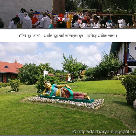
(“हिदे बुदे जाते”—अर्थात बुद्ध यहाँ जन्मिएका हुन—प्रसिद्ध अशोक स्तम्भ)