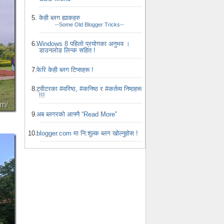
केही ब्लग ह्याकहरु
--Some Old Blogger Tricks--
Windows 8 पहिलो प्रयोगका अनुभव ।
डाउनलोड लिन्क सहित !
फेरि केही ब्लग टिप्सहरू !
ट्वीटरका #वरिष्ठ, #कनिष्ठ र #कर्तव्य निष्ठहरू
!!!
अब ब्लगरको आफ्नै “Read More”
blogger.com मा नि:शुल्क ब्लग खोल्नुहोस !