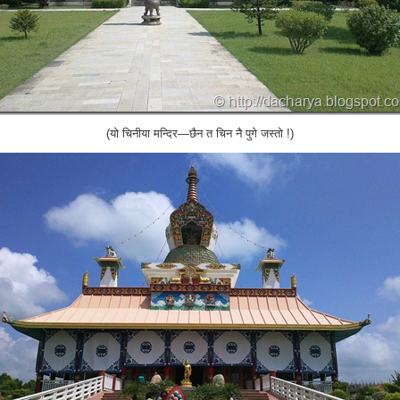
(यो चिनीया मन्दिर—छैन त चिन नै पुगे जस्तो !)