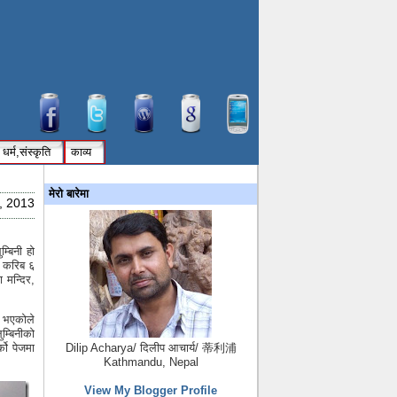
धर्म,संस्कृति
काव्य
मेरो बारेमा
, 2013
म्बिनी हो
ने करिब ६
 मन्दिर,
य भएकोले
म्बिनीको
्को पेजमा
Dilip Acharya/ दिलीप आचार्य/ 蒂利浦
Kathmandu, Nepal
View My Blogger Profile