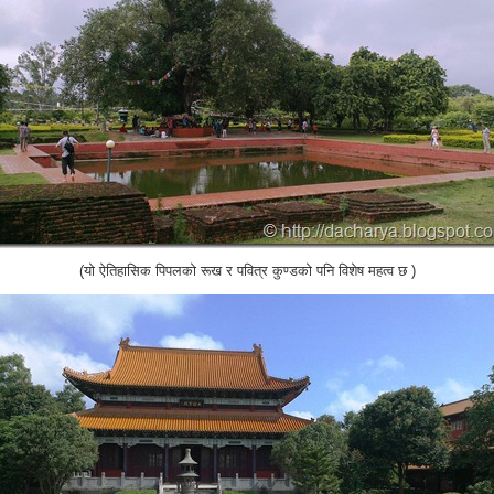
(यो ऐतिहासिक पिपलको रूख र पवित्र कुण्डको पनि विशेष महत्व छ )