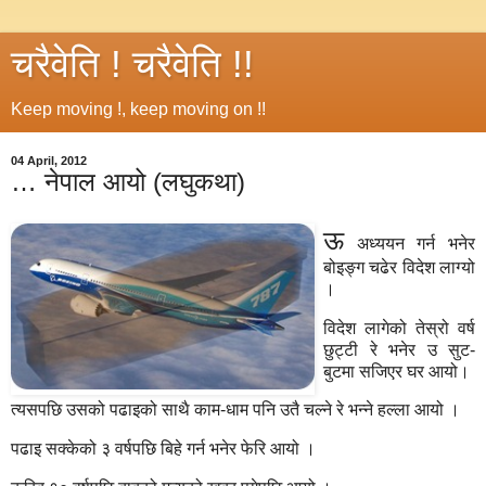
चरैवेति ! चरैवेति !!
Keep moving !, keep moving on !!
04 April, 2012
… नेपाल आयो (लघुकथा)
ऊ
अध्ययन गर्न भनेर
बोइङ्ग चढेर विदेश लाग्यो
।
विदेश लागेको तेस्रो वर्ष
छुट्टी रे भनेर उ सुट-
बुटमा सजिएर घर आयो।
त्यसपछि उसको पढाइको साथै काम-धाम पनि उतै चल्ने रे भन्ने हल्ला आयो ।
पढाइ सक्केको ३ वर्षपछि बिहे गर्न भनेर फेरि आयो ।