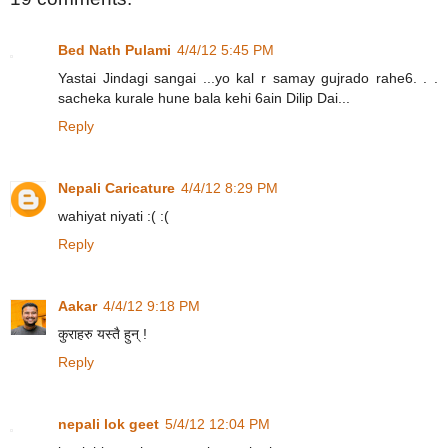
Bed Nath Pulami
4/4/12 5:45 PM
Yastai Jindagi sangai ...yo kal r samay gujrado rahe6. . .
sacheka kurale hune bala kehi 6ain Dilip Dai...
Reply
Nepali Caricature
4/4/12 8:29 PM
wahiyat niyati :( :(
Reply
Aakar
4/4/12 9:18 PM
कुराहरु यस्तै हुन् !
Reply
nepali lok geet
5/4/12 12:04 PM