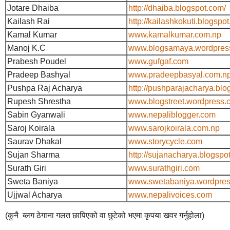
Jotare Dhaiba
http://dhaiba.blogspot.com/
Kailash Rai
http://kailashkokuti.blogspo
Kamal Kumar
www.kamalkumar.com.np
Manoj K.C
www.blogsamaya.wordpres
Prabesh Poudel
www.gufgaf.com
Pradeep Bashyal
www.pradeepbasyal.com.n
Pushpa Raj Acharya
http://pushparajacharya.bl
Rupesh Shrestha
www.blogstreet.wordpress.
Sabin Gyanwali
www.nepaliblogger.com
Saroj Koirala
www.sarojkoirala.com.np
Saurav Dhakal
www.storycycle.com
Sujan Sharma
http://sujanacharya.blogspo
Surath Giri
www.surathgiri.com
Sweta Baniya
www.swetabaniya.wordpre
Ujjwal Acharya
www.nepalivoices.com
(कुनै ब्लग ठेगाना गलत छापिएको वा छुटेको भएमा कृपया खवर गर्नुहोला)