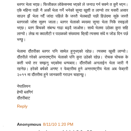
ब्लगर भेला भएछ। फिजीकल लोकेसनमा भएको ले जनाउ गर्न सक्ने त कुरै भएन।
एकै महिना पछी नै अर्को भेला गर्ने भनेको सुन्दा खुशी त लाग्यो तर यसरी असार
साउन झैं भेला गर्दै जांदा पहिले कै जस्तै भेलबाढी पछी हिउंदमा सुके जस्तै
ब्लगरको जोश सुक्न जाला। ब्लगर भेलाको ब्यख्या सुन्दा भेला निकै रमाइलो
भएछ। ब्लग बिचको संबन्ध गाढा बढ्दै जाओस। साथै भेलमा उठेका कुरा सहि
लाग्यो। लेख मा क्वालीटी र पाठकको संख्यामा ब्रिद्दी त्यसमा संधै म जोड दिन पर्छ
भन्छु।
भेलामा दौंतरीका ब्लगर पनि सामेल हुनुभएको रहेछ। त्यसमा खुसी लाग्यो।
दौंतरीले गरेको अन्तराष्ट्रीय भेलाको पनि कुरा उठेको रहेछ। रोचक घोचक के
कती भयो तर सम्झनु भएकोमा धन्यबाद। दौंतरीको अनलाईन भेला जारी नै
रहनेछ। हरेको बर्षको अगष्ट र फेब्ररीमा हुने अन्तराष्ट्रीय भेला अब फेब्ररी
२०११ मा दौंतरीमा हुने जानकारी गराउन चाहान्छू।
नेपालियन
हेप्पी ब्लगिगं
दौंतरीबाट
Reply
Anonymous
8/11/10 1:20 PM