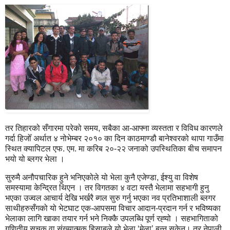
तर तिहारको सँगारमा परेको समय, सबैका आ-आफ्ना व्यस्तता र विविध कारणले
गर्दा हिजोँ अर्थात ४ नोभेम्बर २०१० का दिन काठमाण्डौ बानेश्वरको थापा गाउँमा
स्थित क्यापिटल एफ. एम. मा करिब २०-२२ जनाको उपस्थितिका बीच समापन
भयो यो ब्लगर भेला ।
सुरुमै अनौपचारिक हुने भनिएकोले यो भेला कुनै एजेण्डा, ईश्यु वा विशेष
समस्यामा केन्द्रित थिएन । तर विगतका ४ वटा यस्तै भेलामा सहभागी हुनु
भएका उज्वल आचार्य देखि भर्खरै ब्गल सुरु गर्नु भएका नव प्रतिभाशाली ब्लगर
साथीहरुसँगको यो भेटघाट एक-आपसमा विचार आदान-प्रदान गर्न र भविष्यका
भेलाका लागि खाका तयार गर्न भने निक्कै उपलब्धि पूर्ण रह्‍यो । सहभागिताको
गणितीय सूचक वा संख्यात्मक हिसाबले यो भेला ‘मेला’ बन्न सकेन। तर नेपाली,