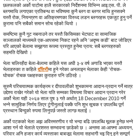
छलफलको अर्को पाटोमा हालै सरकारको निर्देशनमा विभिन्न आइ.एस. पी. ले
ब्लगमाथि लगाएका प्रतिबन्ध वा भविष्यमा कुनै ब्लग वा ब्लगर माथि हुनसक्ने
यस्तै रोक, नियन्त्रण वा अतिक्रमणका विरुध्द लडन ब्लगरहरू एकजुट हुनु पर्ने
कुरामा पनि सबैको समान सोच रहेको थियो ।
समष्टिमा कुनै गुट नबनाउने तर यस्तै किसिमका भेटघाट वा सामाजिक
सञ्जालको माध्यमले एक-आपसमा निकट रहने अनि ‘अदृष्य कडी’ बाट जोडिएर
परि आएको बेलामा समूहगत रूपमा प्रस्तुत हुनेमा प्राय: सबै ब्लगरहरुको
सहमति देखियो ।
भेला चलिरहँदा बेला-बेलामा कहिले यस अघी ३-४ वर्ष अगाडि भएका यस्तै
भेलाहरुका त कहिले
दौँतरी
मा हुने गरेका अनलाइन भेलाका केही ‘रोचक-
घोचक’ रोचक पक्षहरुका कुराहरु पनि उठिरहे ।
सुरुमै परिचयात्मक कार्यक्रम र दीपावलीको शुभकामना आदान-प्रदान गर्ने मात्र
उद्देश्य राखेर गरेको यो भेला यति सम्मका विषयमा विचार आदान प्रदान गरेर
अर्को भेला यही २०६७ साल पुष ३ गते अर्थात् 18 December 2010 गर्ने
भन्ने सामुहिक निर्णय लिएर टुंगीनुलाई पक्कै पनि शुभ सूचक र उपलब्धि पूर्ण
प्रस्थान बिन्दुको रुपमा लिनुपर्छ जस्तो लाग्छ मलाई ।
अर्को पटकको भेला अझ अविस्मरणीय र यो भन्दा बढि उपलब्धि मूलक हुनेछ भन्ने
आशा गर्न यो भेलाले प्रशस्त सम्भावना छाडेको छ । अन्तमा आ-आफ्ना अध्ययन,
परिवार अनि हजार कार्य व्यस्ताका बाबजूद भेलामा सहभागी भइ दिनु हुने सम्पूर्ण