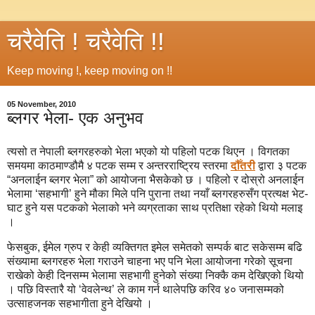
चरैवेति ! चरैवेति !!
Keep moving !, keep moving on !!
05 November, 2010
ब्लगर भेला- एक अनुभव
त्यसो त नेपाली ब्लगरहरुको भेला भएको यो पहिलो पटक थिएन । विगतका
समयमा काठमाण्डौमै ४ पटक सम्म र अन्तरराष्ट्रिय स्तरमा
दौँतरी
द्वारा ३ पटक
“अनलाईन ब्लगर भेला” को आयोजना भैसकेको छ । पहिलो र दोस्रो अनलाईन
भेलामा ‘सहभागी’ हुने मौका मिले पनि पुराना तथा नयाँ ब्लगरहरुसँग प्रत्यक्ष भेट-
घाट हुने यस पटकको भेलाको भने व्यग्रताका साथ प्रतिक्षा रहेको थियो मलाइ
।
फेसबुक, ईमेल ग्रुप र केही व्यक्तिगत इमेल समेतको सम्पर्क बाट सकेसम्म बढि
संख्यामा ब्लगरहरु भेला गराउने चाहना भए पनि भेला आयोजना गरेको सूचना
राखेको केही दिनसम्म भेलामा सहभागी हुनेको संख्या निक्कै कम देखिएको थियो
। पछि विस्तारै यो ‘वेवलेन्थ’ ले काम गर्न थालेपछि करिव ४० जनासम्मको
उत्साहजनक सहभागीता हुने देखियो ।