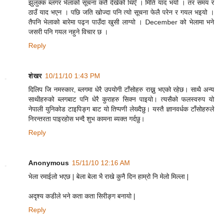
झुलुक्क ब्लगर भेलाको सूचना कतै देखेको थिएँ । मिति याद भयो । तर समय र
ठाउँ याद भएन । पछि जति खोज्दा पनि त्यो सूचना फेलै परेन र गयल भइयो ।
तैपनि भेलाको बारेमा पढ्न पाउँदा खुसी लाग्यो । December को भेलामा भने
जसरी पनि गयल नहुने विचार छ ।
Reply
शेखर
10/11/10 1:43 PM
दिलिप जि नमस्कार, ब्लगमा धेरै उपयोगी टाँसोहरु राख्नु भएको रहेछ। साथै अन्य
साथीहरुको ब्लगबाट पनि धेरै कुराहरु सिक्न पाइयो। त्यसैको फलस्वरुप यो
नेपाली युनिकोड टाइपिङ्ग बाट यो तिप्पणी लेख्दैछु। यस्तै ज्ञानवर्धक टाँसोहरुले
निरन्तरता पाइरहोस भन्दै शुभ कामना ब्यक्त गर्दछु।
Reply
Anonymous
15/11/10 12:16 AM
भेला रमाईलो भएछ | बेला बेला भै राखे कुनै दिन हाम्रो नि मेलो मिल्ला |
अदृश्य कडीले भने कता कता सिरीङ्ग बनायो |
Reply