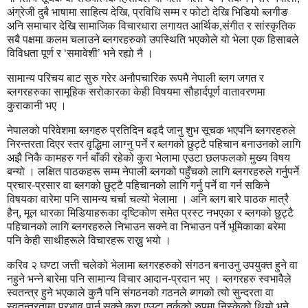
अंग्रेजी दुबै भाषामा साहित्य देखि, प्रविधि सम्म र फोटो देखि भिडियो ब्लगीङ
अनि समाचार देखि सामाजिक विचारधारा लगायत आर्थिक,संगीत र सांस्कृतिक
सबै पक्षमा कलम चलाउने ब्लगरहरुको उपस्थिति भएकोले यो भेला एक हिसाबले
विविधता पूर्ण र ‘समावेशी’ भने रह्यो नै ।
सामान्य परिचय बाट सुरु गरेर अनौपचारिक रूपमै नेपाली ब्लग जगत र
ब्लगरहरुका सामूहिक सरोकारका केही विषयमा सौहार्दपूर्ण वातावरणमा
कुराकानी भए ।
नेपालको परिवेशमा ब्लगहरु प्रतिदिन बढ्दै जानु शुभ सूचक भएपनि ब्लगरहरुले
निरन्तरता दिएर स्तर वृद्धिमा लाग्नु पर्ने र ब्लगको छुट्टै पहिचान बनाउनको लागि
अझै निकै कामहरु गर्न बाँकी रहेको कुरा भेलामा एउटा छलफलको मुख्य विषय
बन्यो । लक्षित पाठकहरू सम्म नेपाली ब्लगको पहुँचको लागि ब्लगरहरुले गर्नुपर्ने
प्रचार-प्रसार वा ब्लगको छुट्टै पहिचानको लागि गर्नु पर्ने वा गर्न सकिने
विषयका वारेमा पनि सामन्य चर्चा चल्यो भेलामा । अनि ब्लग बारे पाठक मात्रै
हैन्, मूल धारका मिडियाहरूका दृष्टिकोण समेत प्रस्ट नभएका र ब्लगको छुट्टै
पहिचानको लागि ब्लगरहरुले निभाउन सक्ने वा निभाउन पर्ने भूमिकाका बरेमा
पनि केही साथीहरूले विचारहरू राख्नु भयो ।
करिव २ घण्टा जत्ती चलेको भेलामा ब्लगरहरुको संगठन बनाउनु उपयुक्त हुने वा
नहुने भन्ने बारेमा पनि सामान्य विचार आदान-प्रदान भए । ब्लगरहरु स्वभावैले
स्वतन्त्र हुने भएकाले कुनै पनि संगठनको गठनले ब्गगको त्यो सुन्दरता वा
स्वतन्त्रतामा प्रभाव पार्न सक्ने कुरा एउटा तर्कको रुपमा निस्केको थियो भने