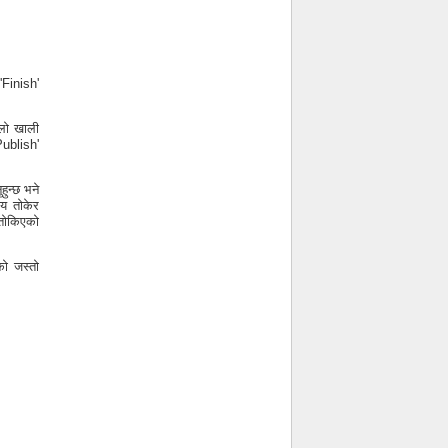
'Finish'
ुलो खाली
Publish'
हुन्छ भने
य तोकेर
 तोकिएको
को जस्तो