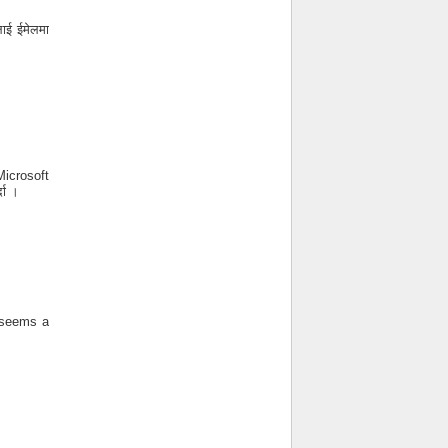
ाई ईमेलमा
 Microsoft
दा ।
. seems a