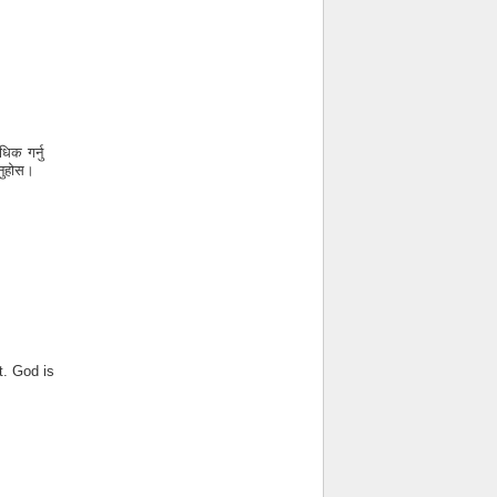
िक गर्नु
उनुहोस।
t. God is