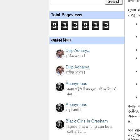
यसले ब्ल
शुरुमा 
राख्‍नु 
Total Pageviews
9
1
3
9
1
3
तपाईको विचार
Dilip Acharya
हार्दिक आभार !
Dilip Acharya
हार्दिक आभार !
Anonymous
एकदम गहिरो विचारयुक्त अभिव्यक्ति! यो
केव…
Anonymous
मलाई स
वाह ! दामी !
देखीन्छ,
व्यबस्था
Black Girls in Gresham
छ।
I agree that writing can be a
अब आउन
cathartic …
सफ्टवेय