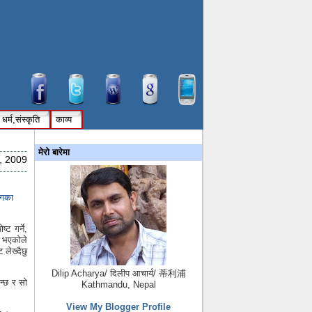
धर्म,संस्कृति
काव्य
मेरो बारेमा
, 2009
लगका
ट गर्ने,
नु भएकोले
लेख्‍दैछु
Dilip Acharya/ दिलीप आचार्य/ 蒂利浦
ुन्छ र सो
Kathmandu, Nepal
View My Blogger Profile