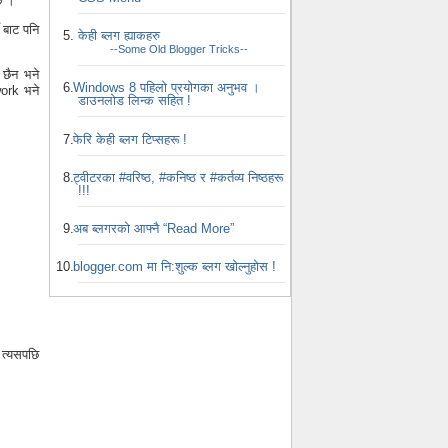
छ ।
बाट पनि
केही ब्लग ह्याकहरु
--Some Old Blogger Tricks--
छैन भने
Windows 8 पहिलो प्रयोगका अनुभव ।
ork भने
डाउनलोड लिन्क सहित !
फेरि केही ब्लग टिप्सहरू !
ट्वीटरका #वरिष्ठ, #कनिष्ठ र #कर्तव्य निष्ठहरू
!!!
अब ब्लगरको आफ्नै “Read More”
blogger.com मा नि:शुल्क ब्लग खोल्नुहोस !
 त्यसपछि
।