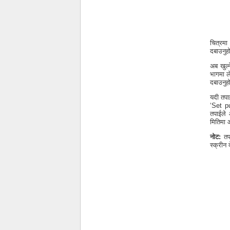
चित्रमा
दबाउनु
अब खुल्
भागमा ल
दबाउनुहो
यदी तपाई
‘Set p
तपाईले 
मितिमा 
नोट:
तपा
स्क्रीन द