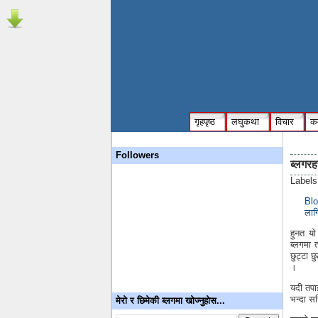
गृहपृष्ठ
लघुकथा
विचार
कम
Followers
ब्लगर
Label
Blo
लाग
हुनत यो
ब्लगमा त
छुट्टा छ
।
यदी तपाई
भन्दा स
मेरो र छिमेकी ब्लगमा खोज्नुहोस...