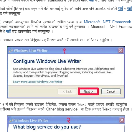
मात्रै वा यसको करिब ५.५ एमबीको standalone version मात्रै
यहाँ
बाट डाउनलोड गर्न सक्नुहुन्
ीको जोर्नी (लिन्क) बाट भएन भने मैले यसलाई सुबिधाको लागि अन्त पनि अपलोड गरेकोले
यहाँ
र
यहाँ
गर्न सक्नुहुन्छ ।
ी तपाईको कम्प्युटरमा विण्डोज एक्सपीको सर्भिस प्याक ३ वा
Microsoft .NET Framework
 यसको सञ्चालनको लागि सो समेत डाउनलोड गर्नु पर्ने हुनसक्छ । Microsoft .NET Framew
सिधै
यहाँ
बाट डाउनलोड गर्न सक्नुहुन्छ ।
टरमा स्थापना पश्चात तल दिईएका स्क्रीनशट जस्तै गरी आफ्नो ब्लग कन्फिगर गर्नुहोस ।
यो १ नं को चित्रमा जस्तो डाइलग देखिनेछ, जसमा केवल 'Next' मात्रै दबाएर अगाडि बढ्नुहोस ।
स्क्रीनमा भने तलको चित्रमा जस्तै ‘Other blog service’ मा टिक लगाएर 'Next' दबाउनु होला 