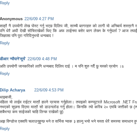
Reply
Anonymous
22/6/09 4:27 PM
साह्रै नै उपयोगी लेख पोस्ट गर्नु भएछ दिलिप जी, साच्चै ब्लगरहरु को लागी यो अनिबार्य शस्त्रनै 
पनि धेरै अघी देखी सोचिराखेको थिए कि अफ लाईनमा बसेर ब्लग लेख्‍न के गर्नुपर्ला ? आज तपाईंले
जिज्ञाशा पनि पुरा गरिदिनुभयो धन्यबाद !
Reply
डीआर न्यौपाने'सूर्य'
22/6/09 4:48 PM
अति उपयोगी जानकरिको लागि धन्यबाद दिलिप दाई । म पनि शुरु गर्दै छु यस्को प्रयोग ।s
Reply
Dilip Acharya
22/6/09 4:53 PM
धाइबाजी,
पहिला यो लाईव राईटर मात्रै हाल्ने प्रयास गर्नुहोला। तपाइको कम्प्युटरले Microsoft .NET
नभएको सूछना दिएमा मात्रै सो डाउनलोड गर्नु होला। किनकि त्यो करिब २० एमबि जत्तीको छ (त्य
सबैभन्दा कम साईजको चाहि लिन्क राखेको छु)
अझ विण्डोज एक्सपि चलाउनुहुन्छ भने त सर्भिस प्याक ३ हाल्नु भयो भने यस्ता धेरै समस्या समाधान ह
Reply