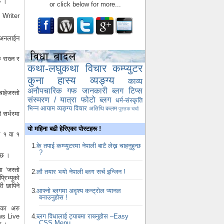
्छ ।
or click below for more...
e Writer
रै अनलाईन
 राख्‍न र
कथा-लघुकथा
विचार
कम्प्युटर
कुना
हास्य व्यङ्ग्य
काव्य
अनौपचारिक गफ
जानकारी
ब्लग टिप्स
चाहेजस्तो
संस्मरण / यात्रा
फोटो ब्लग
धर्म-संस्कृति
भिन्न आयाम
व्यङ्ग्य विचार
अतिथि कलम
पुस्तक चर्चा
ी सर्भरमा
यो महिना बढी हेरिएका पोस्टहरू !
े १ वा १
के तपाई कम्प्युटरमा नेपाली बाटै लेख्न चाहनुहुन्छ
?
न्छ ।
ा ‘जस्तो
लौ तयार भयो नेपाली ब्लग सर्च इन्जिन !
्रिभ्यूको
री छापिने
आफ्नो ब्लगमा अदृश्य कन्ट्रोल प्यानल
बनाउनुहोस !
सका अरु
ब्लग विधालाई ट्याबमा राख्‍नुहोस –Easy
ows Live
CSS Menu