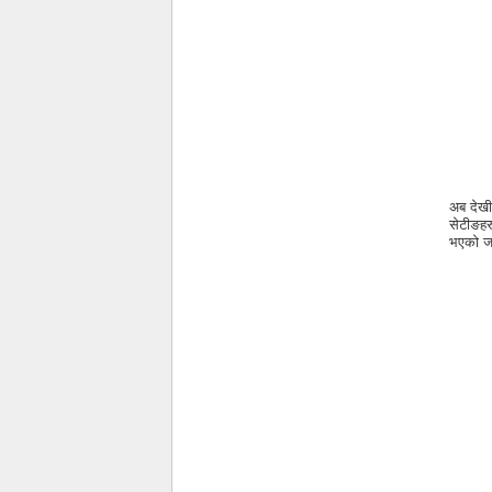
अब देखी
सेटीङहर
भएको ज