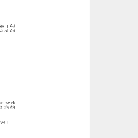
रहेछ । मैले
 त्यो मेरो
 Framework
ो पनि मैले
ुन्छन ।