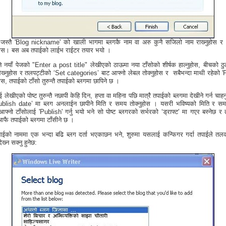
 जस्तै 'Blog nickname' को खाली भागमा ब्लगकै नाम वा अरु कुनै सजिलो नाम राख्‍नुहोस र 
होस। बस अब तपाईको लाईभ राईटर तयार भयो ।
ने नयाँ पेजको "Enter a post title" लेखीएको ठाऊमा नया टाँसोको शीर्षक हाल्नुहोस, बीचको ठ
ेख्‍नुहोस र तलपट्टीको ‘Set categories’ बाट आफ्नो लेबल तोक्नुहोस र सबैभन्दा माथी रहेको '
स, तपाईको टाँसो तुरुन्तै तपाईको ब्लगमा छापिने छ ।
 लेखीएको पोष्ट तुरुन्तै नछापी केहि दिन, हप्ता वा महिना पछि मात्रै तपाईको ब्लगमा देखीने गर्न चाहनु
ublish date’ मा ब्लग अनलाईन छापीने मिति र समय तोक्नुहोस । यसरी भविष्यको मिति र सम
आफ्नो टाँसोलाई 'Publish' गर्नु भयो भने सो पोष्ट ब्लगरको सर्भरको ‘ड्राफ्ट’ मा गएर बस्नेछ र
आफै तपाईको ब्लगमा टाँसीने छ ।
ईको नाममा एक भन्दा बढि ब्लग दर्ता भएकाछन भने, शुरुमा यसलाई कन्फिगर गर्दा तपाईले तल
ेख्‍न सक्नु हुनेछ: