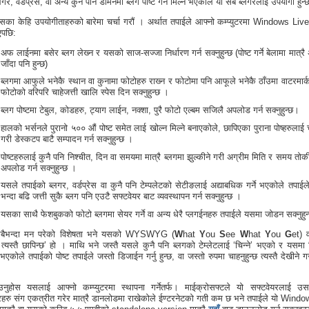
गर, वर्डप्रेस, वा अन्य कुनै पनि डोमेनमा ब्लग पोष्ट गर्न मिल्ने भएकोले यो सबै ब्लगरलाई उपयोगी हुन
यसका केहि उपयोगीताहरुको बारेमा चर्चा गरौं । अर्थात तपाईले आफ्नो कम्प्युटरमा Windows Liv
भएपछि:
अफ लाईनमा बसेर ब्लग लेख्‍न र यसको साज-सज्जा निर्धारण गर्न सक्नुहुन्छ (पोष्ट गर्ने बेलामा मात्
जाँदा पनि हुन्छ)
ब्लगमा आफुले भनेकै स्थान वा कुनामा फोटोहरु राख्‍न र फोटोमा पनि आफूले भनेकै ठाँउमा वाटरमार्क
फोटोको वरिपरि चाहेजत्ती खालि स्पेस दिन सक्नुहुन्छ ।
ब्लग पोष्टमा टेबुल, कोडहरु, ट्याग लाईन, नक्शा, पुरै फोटो एल्बम सजिलै अपलोड गर्न सक्नुहुन्छ।
हालको भर्सनले पुरानो ५०० औं पोष्ट समेत लाई खोल्न मिल्ने बनाएकोले, छापिएका पुराना पोष्हरुलाई 
गरी डेस्कटप बाटै सम्पादन गर्न सक्नुहुन्छ ।
पोष्टहरुलाई कुनै पनि निश्चीत, दिन वा समयमा मात्रै ब्लगमा झुल्कीने गरी अग्रीम मिति र समय तोक
अपलोड गर्न सक्नुहुन्छ ।
यसले तपाईको ब्लगर, वर्डप्रेस वा कुनै पनि टेम्पलेटको सेटीङलाई अद्याबधिक गर्ने भएकोले तपाईल
भन्दा बढि जत्ती सुकै ब्लग पनि एउटै सफ्टवेयर बाट व्यवस्थापन गर्न सक्नुहुन्छ ।
यसका साथै फेशबुकको फोटो ब्लगमा सेयर गर्ने वा अन्य धेरै प्लगईनहरु तपाईले यसमा जोडन सक्नुहु
बैभन्दा मन परेको विशेषता भने यसको WYSWYG (
W
hat
Y
ou
S
ee
W
hat
Y
ou
G
et) व
 त्यस्तै छापिन्छ’ हो । माथि भने जस्तै यसले कुनै पनि ब्लगको टेम्लेटलाई ‘चिन्ने’ भएको र यसमा प
 भएकोले तपाईको पोष्ट तपाईले जस्तो डिजाईन गर्नु हुन्छ, वा जस्तो रुपमा चाहनुहुन्छ त्यस्तै देखीने ग
ुहोस यसलाई आफ्नो कम्प्युटरमा स्थापना गर्नेतर्फ। माईक्रोसफ्टले यो सफ्टवेयरलाई उ
रहरु संग एकत्रीत गरेर मात्रै डानलोडमा राखेकोले ईण्टरनेटको गती कम छ भने तपाईले यो Wind