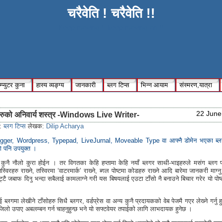
चरैवेति ! चरैवेति !!
Keep moving !, keep moving on !!
्प्युटर कुना
हास्य व्यङ्ग्य
जानकारी
ब्लग टिप्स
भिन्न आयाम
संस्मरण,यात्रा
22 June
हरुको अनिवार्य शस्त्र -Windows Live Writer-
s:
ब्लग टिप्स
लेखक:
Dilip Acharya
gger, Wordpress, Typepad, LiveJurnal, Moveable Type वा आफ्नै डोमेन भएका ब्
ि पनि उपयुक्त ।
 कुनै नौलो कुरा होईन । तर विगतका केहि हप्तामा केहि नयाँ ब्लगर साथी-भाइहरुले मसंग ब्लग पोष्
स्विरहरु राख्‍ने, तस्विरमा ‘वाटरमार्क’ राख्‍ने, ब्गल पोष्टमा कोडहरु राख्‍ने आदि बारेमा जानकरी माग्
ुट्टै जबाफ दिनु भन्दा सबैलाई कामलाग्ने गरी यस बिषयलाई एउटा टाँसो नै बनाउने बिचार गरेर यो पोष्ट 
 ब्लगमा लेखीने टाँसोहरु सिधै ब्लगर, वर्डप्रेस वा अन्य कुनै प्रदायकको वेब पेजमै गएर लेख्‍ने गर्नु ह
जिलो उपाए अबलम्बन गर्न चाहनुहुन्छ भने यो सफ्टवेयर तपाईको लागि लाभदायक हुनेछ ।