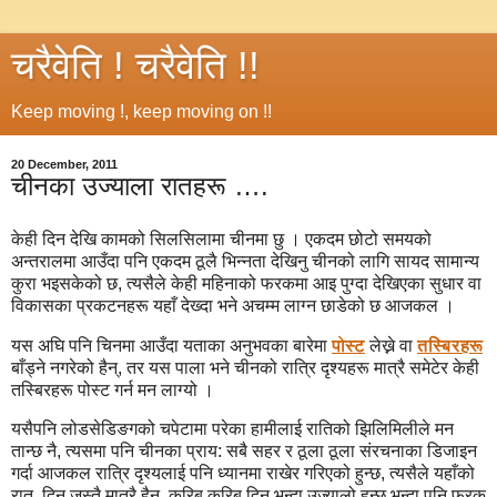
चरैवेति ! चरैवेति !!
Keep moving !, keep moving on !!
20 December, 2011
चीनका उज्याला रातहरू ….
केही दिन देखि कामको सिलसिलामा चीनमा छु । एकदम छोटो समयको
अन्तरालमा आउँदा पनि एकदम ठूलै भिन्नता देखिनु चीनको लागि सायद सामान्य
कुरा भइसकेको छ, त्यसैले केही महिनाको फरकमा आइ पुग्दा देखिएका सुधार वा
विकासका प्रकटनहरू यहाँ देख्दा भने अचम्म लाग्न छाडेको छ आजकल ।
यस अघि पनि चिनमा आउँदा यताका अनुभवका बारेमा
पोस्ट
लेख्ने वा
तस्बिरहरू
बाँड्ने नगरेको हैन्, तर यस पाला भने चीनको रात्रि दृश्यहरू मात्रै समेटेर केही
तस्बिरहरू पोस्ट गर्न मन लाग्यो ।
यसैपनि लोडसेडिङगको चपेटामा परेका हामीलाई रातिको झिलिमिलीले मन
तान्छ नै, त्यसमा पनि चीनका प्राय: सबै सहर र ठूला ठूला संरचनाका डिजाइन
गर्दा आजकल रात्रि दृश्यलाई पनि ध्यानमा राखेर गरिएको हुन्छ, त्यसैले यहाँको
रात, दिन जस्तै मात्रै हैन, करिब करिब दिन भन्दा उज्यालो हुन्छ भन्दा पनि फरक