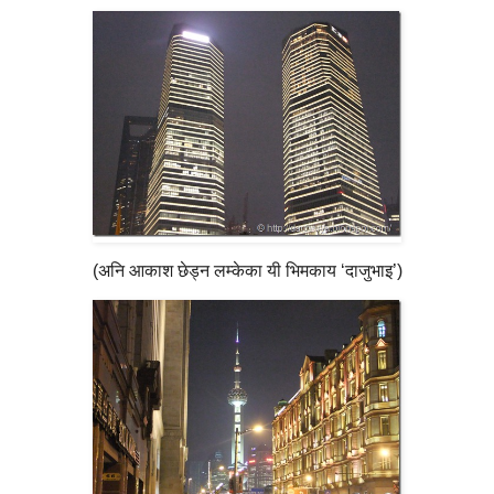
(अनि आकाश छेड्न लम्केका यी भिमकाय ‘दाजुभाइ’)