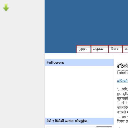
गृहपृष्ठ
लघुकथा
विचार
कम
Followers
ढाँटेको
Label
अघिल्लो 
“…अनि.. 
बुढा-बु
खुराफात
“...अँ 
महिनादिन
उत्तरले 
... अब ५
मेरो र छिमेकी ब्लगमा खोज्नुहोस...
दिनमा लम