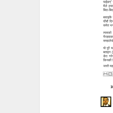
पाईछन्” 
मैले ठ्
बिदा-बिद
बसाइकै 
पाँचौं 
समेत भन
त्यसको 
भैरहवाक
सम्हालेप
यो पुरै
बताइन (ढ
डेरा गर
किनकी वि
जस्तै मह
1