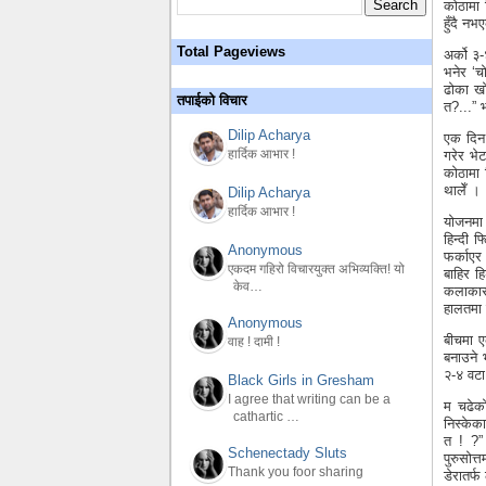
कोठामा 
हुँदै नभ
Total Pageviews
अर्को ३-
भनेर ‘च
ढोका खोल
तपाईको विचार
त?...” भ
Dilip Acharya
एक दिन 
हार्दिक आभार !
गरेर भे
कोठामा 
थालेँ ।
Dilip Acharya
हार्दिक आभार !
योजनमा 
हिन्दी 
Anonymous
फर्काएर 
एकदम गहिरो विचारयुक्त अभिव्यक्ति! यो
बाहिर हि
केव…
कलाकार 
हालतमा 
Anonymous
बीचमा ए
वाह ! दामी !
बनाउने 
२-४ वटा 
Black Girls in Gresham
I agree that writing can be a
म चढेको
cathartic …
निस्केक
त ! ?”
Schenectady Sluts
पुरुसोत
Thank you foor sharing
डेरातर्फ