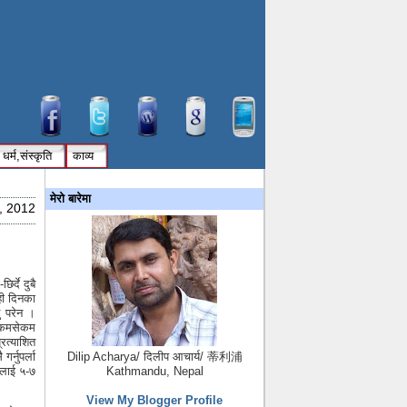
धर्म,संस्कृति
काव्य
मेरो बारेमा
, 2012
र्दे दुबै
ही दिनका
ु परेन ।
ि कमसेकम
्रत्याशित
र्नुपर्ला
Dilip Acharya/ दिलीप आचार्य/ 蒂利浦
’ लाई ५-७
Kathmandu, Nepal
View My Blogger Profile