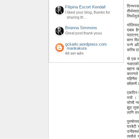
दिनभरको
Filipina Escort Kendall
तीर्थयात
I liked your blog, thanks for
तिर्थालु
sharing th…
भोलिपल्
Brianna Simmons
दबाब है
Great post thank youu
पठाएनन्.
बस्न मि
gckarki.wordpress.com
भन्ने आँ
mankakura
करिब एक
मेरो व्लग चलेन
यो एक म
नआएको ह
बहाना ख
कारणले ६
महिनैमा
वर्षसम्मै
एकदिन क
भयो । स्
सोच्दै 
झूठ लुका
लागि वज
पुरुषोत
घरबेटी 
उनीहरूले
त्यसैले