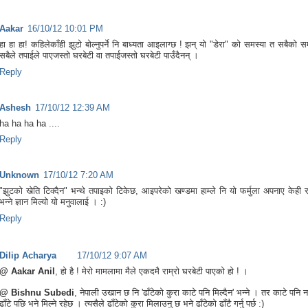
Aakar
16/10/12 10:01 PM
हा हा हा! कहिलेकाँही झुटो बोल्नुपर्ने नि बाध्यता आइलाग्छ ! झन् यो "डेरा" को समस्या त सबैको 
सबैले तपाईले पाएजस्तो घरबेटी वा तपाईजस्तो घरबेटी पाउँदैनन् ।
Reply
Ashesh
17/10/12 12:39 AM
ha ha ha ha ....
Reply
Unknown
17/10/12 7:20 AM
"झुटको खेति टिक्दैन" भन्थे तपाइको टिकेछ, आइपरेको खण्डमा हाम्ले नि यो फर्मुला अपनाए केही र
भन्ने ज्ञान मिल्यो यो मनुवालाई । :)
Reply
Dilip Acharya
17/10/12 9:07 AM
@ Aakar Anil
, हो है ! मेरो मामलामा मैले एकदमै राम्रो घरबेटी पाएको हो ! ।
@ Bishnu Subedi
, नेपाली उखान छ नि 'ढाँटेको कुरा काटे पनि मिल्दैन' भन्ने । तर काटे पनि नम
ढाँटे पछि भने मिल्ने रहेछ । त्यसैले ढाँटेको कुरा मिलाउनु छ भने ढाँटेको ढाँटै गर्नु पर्छ :)