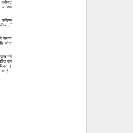
?” उनीबाट
“..अ, अब
। उनीहरू
्किई ..”
े बेलामा
ि मोर्चा
कुरा भने
वाहित सबै
ख्दिन् ।
रि कोहि म