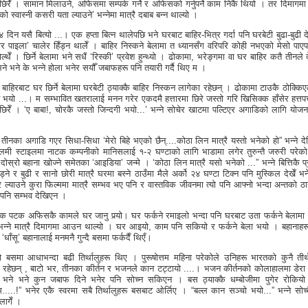
छिरेँ । सामान मिलाउने, अफिसमा सम्पर्क गर्ने र अफिसको गर्नुपर्ने काम निकै थियो । तर दिमागमा
एको स्वास्नी कसरी यता ल्याउने’ भन्नेमा मात्रै दबाब बन्न थाल्यो ।
४ दिन यसै बित्यो ...। एक हप्ता बित्न थालेपछि भने घरबाट बाहिर-भित्र गर्दा पनि घरबेटी बुढा-बुढी 
ोर पाइला’ चालेर हिँड्न थालेँ । बाहिर निस्कने बेलामा त ध्यानसँग वरिपरि कोही नभएको मेसो पाएपछ
्थेँ । छिर्ने बेलामा भने सधैं ‘रिस्की’ प्रवेश हुन्थ्यो । ढोकामा, भरेङ्गमा वा घर बाहिर कतै तीनले 
ने भने के भन्ने होला भनेर सयौँ जबाफहरू पनि तयारी गर्दै थिए म ।
बाहिरबाट घर छिर्ने बेलामा घरबेटी ठ्याक्कै बाहिर निस्कन लागेका रहेछन् । ढोकामा टाउकै ठोक्किए
ट भयो ...। म सम्भावित खतरालाई मनन गरेर एकदमै हत्तारमा छिरे जस्तो गरि खिसिक्क हाँसेर हत्तपत
छिरेँ । ‘ए बाबा!, चोरकै जस्तो जिन्दगी भयो...’ भन्ने सोचेर खाटमा पल्टिएर अगाडिको लागि योज
तीनका अगाडि गएर सिधा-सिधा ‘मेरो बिहे भएको छैन्....कोठा लिन मात्रै यस्तो भनेको हो” भन्ने द
फ्लिमी स्टाइलमा नाटक कम्पनीको मानिसलाई १-२ घण्टाको लागि भाडामा लगेर तुरुन्तै जरुरी परेको
दोस्रो बहाना खोज्ने समेतका ‘आइडिया’ जन्मे । ‘कोठा लिन मात्रै यसो भनेको ...” भन्ने बित्तिकै प्
ड्ने र बुढी र सानो छोरी मात्रै घरमा बस्ने ठाउँमा मैले अर्को २४ घण्टा टिक्न पनि मुस्किल देखेँ भ
ल्याउने कुरा फिल्ममा मात्रै सम्भव भए पनि र वास्तविक जीवनमा त्यो पनि आफ्नो भन्दा अन्तको ठाउ
पनि सम्भव देखिएन ।
क पटक अफिसकै कामले घर जानु पर्‍यो। घर फर्कने रमाइलो भन्दा पनि घरबाट उता फर्कने बेलामा 
भन्ने मात्रै दिमागमा आउन थाल्यो । घर आइयो, काम पनि सकियो र फर्कने बेला भयो । बहानाहरू
‘धाँसू’ बहानालाई मनमनै गुन्दै बसमा फर्कदैँ थिएँ।
 बसमा आधाभन्दा बढी तिर्थालुहरू थिए । पुरूषोत्तम महिना परेकोले उनिहरू भारतको कुनै तीर्थ
ा रहेछन् , बाटो भर, तीनका कीर्तन र भजनले कान टट्टायो ....। भजन कीर्तनको कोलाहालमा डेरा पु
 भने भने कुन जबाफ दिने भनेर पनि सोच्न सकिएन । बस ठ्याक्कै धम्बोजीमा पुगेर रोकिय
्तम.....!” भनेर एकै स्वरमा सबै तिर्थालुहरू बसबाट ओर्लिए । “बल्ल कान सञ्चो भयो...” भन्ने सोच्
 लागेँ ।