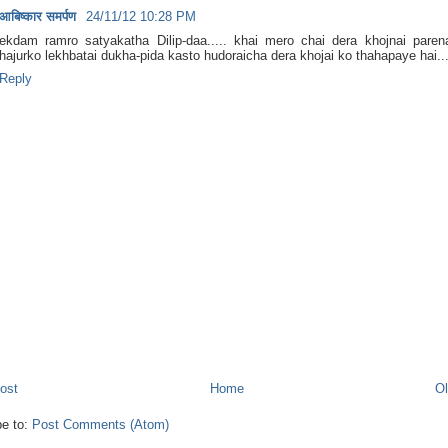
आबिष्कार समर्पण
24/11/12 10:28 PM
ekdam ramro satyakatha Dilip-daa..... khai mero chai dera khojnai parena
hajurko lekhbatai dukha-pida kasto hudoraicha dera khojai ko thahapaye hai...
Reply
ost
Home
Ol
be to:
Post Comments (Atom)