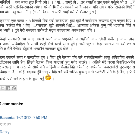
भनिदिएँ । क्या मस्त झूठ थियो त्यो ! । “ ए!... राम्रै हो ...तर तपाईँ त झन् एक्लै पर्नुहुने भो त ...
याक्कै यस्तै प्रतिक्रियाको अपेक्षा गरेको थिएँ र त्यसको लागि जबाफ पनि तयार गरेर राखेको थिएँ 
ामा बोलाउनु पर्ला...” । (लामो बिदामा त आफैँ त्यहाँ बसे पो बोलाउनु त )
क्रममा एक पटक ४-५ दिनको बिदा पर्दा घरबेटीका बुढा-बूढी नै सपरिवार लखनउ घुम्न गएका थिए 
दिनमा फर्कदा मैले “ हेत् ....यसपाला बूढी आएकी थिई... आजबाट अफिस पुग्नु पर्ने भएकोले हिँजै फर
्न भ्याएँ । दुबै मेरो नभएको श्रीमती भेट्न नपाएकोमा थकथकाए पनि ।
केही समयपछि त्यो भन्दा राम्रो अर्को काम पाएकोले म त्यहाँको काम छोडी फर्केँ । काम छोड्न
ा अर्का अविवाहित नै साथी त्यहाँ मेरो चार्ज लीन पुगे। भलै सुरुमा केही समस्या भा’थ्यो तर पछ
छि त मैले पेसेवर ढँटुवाले भन्दा’नि सानदार झूठ बोलेँ ।
 घटना एकदमै सत्य र वास्तविक हुन् । बिदा हुने बेलामा पनि मैले घरबेटीहरूसँग आफू अविवाहित भएको 
ाँटनका लागि हैन्, हिँडने बेलामा किन ‘फटाहा’ हुनु भनेर मात्रै) । अहिले मेरै घरमा विवाहित-अवि
ेर बस्छन् । म अरू जे सोधे पनि कहिल्यै कसैलाई विहे गरेको र नगरेकोमा क्याटागोरी छुट्याएर रा
वाह नगर्दैमा कोही वदमाश हुँदैननन् र विहे गर्ने सबै सरिफ हुन्छन् भन्ने ग्यारेन्टी पनि केहि छैन् । फे
ारथी पर्‍यो भने त झन के कुरा गर्नु
।
0 comments:
Basanta
16/10/12 9:50 PM
हा हा हा!
Reply