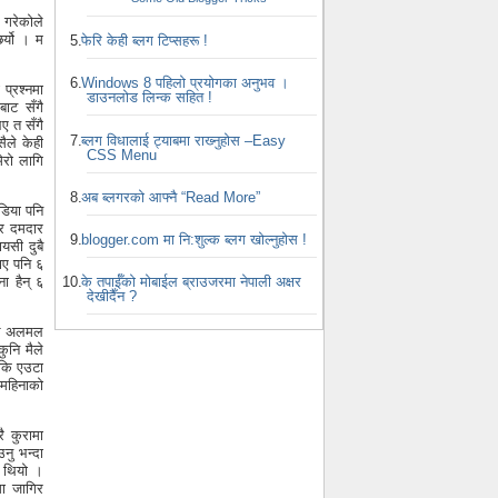
 गरेकोले
िर्यो । म
फेरि केही ब्लग टिप्सहरू !
Windows 8 पहिलो प्रयोगका अनुभव ।
प्रश्नमा
डाउनलोड लिन्क सहित !
बाट सँगै
भए त सँगै
ब्लग विधालाई ट्याबमा राख्‍नुहोस –Easy
ैले केही
CSS Menu
मेरो लागि
अब ब्लगरको आफ्नै “Read More”
डिया पनि
 र दमदार
blogger.com मा नि:शुल्क ब्लग खोल्नुहोस !
यसी दुबै
काए पनि ६
ा हैन् ६
के तपाईँको मोबाईल ब्राउजरमा नेपाली अक्षर
देखीदैँन ?
।
अलि अलमल
कुनि मैले
 कि एउटा
१ महिनाको
ै कुरामा
नु भन्दा
को थियो ।
मा जागिर