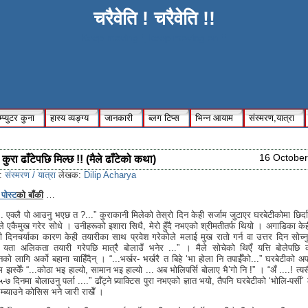
चरैवेति ! चरैवेति !!
Keep moving !, keep moving on !!
्प्युटर कुना
हास्य व्यङ्ग्य
जानकारी
ब्लग टिप्स
भिन्न आयाम
संस्मरण,यात्रा
16 October
 कुरा ढाँटेपछि मिल्छ !! (मैले ढाँटेको कथा)
s:
संस्मरण / यात्रा
लेखक:
Dilip Acharya
पोस्ट
को बाँकी
…
एक्लै पो आउनु भएछ त ?...” कुराकानी मिलेको तेस्रो दिन केही सर्जाम जुटाएर घरबेटीकोमा छिर्दा-छि
ढीले एकैमुख गरेर सोधे । उनीहरूको इशारा सिधै, मेरो हुँदै नभएको श्रीमतीतर्फ थियो । अगाडिका के
ी दिनचर्याका कारण केही तयारीका साथ प्रवेश गरेकोले मलाई मुख रातो गर्न वा उत्तर दिन सोच्न
! यता अलिकता तयारी गरेपछि मात्रै बोलाउँ भनेर ...” । मैले सोचेको थिएँ यत्ति बोलेपछ
को लागि अर्को बहाना चाहिँदैन् । “...भर्खर- भर्खरै त बिहे ‘भा होला नि तपाईँको...” घरबेटीको अप
म झस्केँ “...कोठा भइ हाल्यो, सामान भइ हाल्यो ... अब भोलिपर्सि बोलाए भै’गो नि !” । “अँ ....! त्यसै ग
-७ दिनमा बोलाउनु पर्ला ....” ढाँट्ने प्र्याक्टिस पुरा नभएको ज्ञात भयो, तैपनि घरबेटीको ‘भोलि-पर्सी
्ब्याउने कोसिस भने जारी राखेँ ।