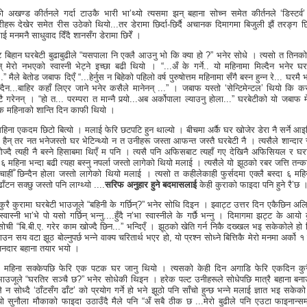
 अखण्ड कीर्तनले गर्दा टाउकै भारी भा’थ्यो त्यसमा झन् बहाना सोच्न समेत कीर्तनले ‘डिस्टर्व’
्रीहरू देखेर समेत रीस उठेको थियो...तर डेरामा छिर्दा-छिर्दै अचानक दिमागमा बिजुली झैं तरङ्ग छ
लाई मनमनै साधुवाद दिँदै शानसँग डेरामा छिरेँ ।
ट बिहान घरबेटी बुढाबुढीले “यसपाला नि एक्लै आउनु भो कि क्या हो ?” भनेर सोधे । त्यसो त तिनको 
न् मेरो नभएको स्वास्नी भेट्ने इच्छा बढी थियो । “...अँ के गर्ने.. यो महिनामा मिल्दैन भनेर घर
.” मैले बेतोड जबाफ दिएँ “...हेर्नुस न बिहेको पहिलो वर्ष पुरुषोत्तम महिनामा सँगै बस्न हुन्न रे... घरमै 
ल्दैन...बाहिर कहाँ लिएर जाने भनेर कसैले मानेनन् ...” । जबाफ यस्तो ‘सेन्टिमेन्टल’ थियो कि कस
टै गरेनन् । “हो त... परम्परा त मान्नै पर्‍यो...अब अर्कोपाला ल्याउनु होला...” घरबेटीको यो जबाफ 
 महिनाको शान्ति दिन काफी थियो ।
हिना एकदम छिटो बित्यो । मलाई फेरि छटपटि हुन थाल्यो । बीचमा अर्कै घर खोजेर डेरा नै सर्ने आइ
ैन् तर नत भनेजस्तो घर भेटिन्थ्यो न त उनीहरू जस्ता आफन्त जस्तै घरबेटी नै । त्यसैले शान्दार
ोज्दै त्यही नै बस्ने हिसाबमा थिएँ म पनि । त्यसै पनि अफिसबाट त्यहाँ गए देखिनै अफिसियल र घरा
 महिना भन्दा बढी त्यहा बस्नु नपर्ला जस्तो लागेको थियो मलाई । त्यसैले यो झूठको रबर जत्ति तन्
 चाहीँ छिन्दैन होला जस्तो लागेको थियो मलाई । त्यसो त कहीलेकाही फुर्सदमा एक्लै बस्दा ६ महिन
 ढाँटन सक्छु जस्तो पनि लाग्थ्यो ....
सरिफ अनुहार हुने बदमासलाई
केही कुराको फाइदा पनि हुने रै’छ 
ुरै कुरामा घरबेटी भाउजूले “बहिनी के गर्छिन्?” भनेर सोधि दिइन । झ्वाट्ट उत्तर दिन एकैछिन 
वास्नी भा’भे पो यसो गर्छिन् भन्नु....हुँदै न’भा स्वास्नीले के गर्छै भन्नु । दिमागमा झट्ट के आयो 
नसोची “बि.बी.ए. गरेर काम खोज्दै छिन...” भन्दिएँ । झूठको खेति गर्न निकै दख्खल भइ सकेकोले हो
उन सय वटा झूठ बोल्नुपर्छ भन्ने वाक्य चरितार्थ भएर हो, यो प्रश्न सोध्ने बित्तिकै मेरो मनमा अर्को 
नदार बहाना तयार भयो ।
्तम महिना सक्केपछि फेरि एक पटक घर जानु थियो । त्यसको केही दिन अगाडि फेरि एकदिन कुर
भाउजूले “घरतिर सञ्चै छ?” भनेर सोधेकी थिइन । हरेक पल्ट उनीहरूले सोधेपछि मात्रै बहाना बनाउ
 न सोध्दै ‘ठाँटसँग ढाँट’ को प्रयोग गर्ने हो भने झूठो पनि साँचो हुन्छ भन्ने मलाई ज्ञात भइ सके
 यो सुनौला मौकाको फाइदा उठाउँदै मैले पनि “अँ सबै ठीक छ ...मेरो बुढीले पनि एउटा फाइनान्स