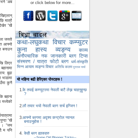
 भने ‘अब
or click below for more...
देखिएलान्
ि मात्रै
देखेर “खै
ला जस्तो
कथा-लघुकथा
विचार
कम्प्युटर
्त आफ्नो
कुना
हास्य व्यङ्ग्य
ना बनाउन
काव्य
अनौपचारिक गफ
जानकारी
ब्लग टिप्स
संस्मरण / यात्रा
फोटो ब्लग
धर्म-संस्कृति
ेखि लिएर
भिन्न आयाम
व्यङ्ग्य विचार
अतिथि कलम
पुस्तक चर्चा
 बहानामा
राय: बुढा
ने भाडामा
यो महिना बढी हेरिएका पोस्टहरू !
ँमा कुनै
के तपाई कम्प्युटरमा नेपाली बाटै लेख्न चाहनुहुन्छ
?
के बहाना
 मध्येको
लौ तयार भयो नेपाली ब्लग सर्च इन्जिन !
यात्रामा
आफ्नो ब्लगमा अदृश्य कन्ट्रोल प्यानल
ग्दा “खै
बनाउनुहोस !
ो । “जय
दै म पनि
केही ब्लग ह्याकहरु
--Some Old Blogger Tricks--