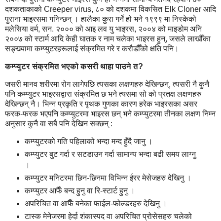
दशकताकाको Creeper virus, ८० को दशकमा विकसित Elk Cloner आदि
पुराना भाइरसमा गनिन्छन् । हालैका कुरा गर्ने हो भने १९९९ मा निस्केको
मलेसिया वर्म, सन. २००० को आइ लव यु भाइरस, २००४ को माइडोम अनि
२००७ को स्टार्म आदि केही घातक र नाम चलेका भाइरस हुन्, जसले लाखौँका
सङ्ख्यामा कम्प्युटरहरूलाई संक्रमित गरे र करौडौँको क्षति पनि।
कम्प्युटर संक्रमित भएको कसरी थाहा पाउने त?
जसरी मानव शरीरमा रोग लागेपछि त्यसका लक्षणहरु देखिन्छन्, त्यसरी नै कुनै
पनि कम्प्युटर भाइरसद्वारा संक्रमित छ भने त्यसमा सो को प्रतक्ष लक्षणहरु
देखिन्छन् नै। भिन्न प्रकृति र पृथक गुणका कारण हरेक भाइरसका असर
फरक-फरक भएपनि कम्प्युटरमा भाइरस छन् भने कम्प्युटरमा तीनका लक्षण निम्न
अनुसार कुनै वा सबै पनि देखिन सक्छन् :
कम्प्युटरको गति पहिलाको भन्दा मन्द हुँदै जानु ।
कम्प्युटर बुट गर्दा र सटडाउन गर्दा सामान्य भन्दा बढी समय लाग्नु
।
कम्प्युटर मनिटरमा छिन-छिनमा विभिन्न ईरर मेसेजहरु देखिनु ।
कम्प्युटर आफैँ बन्द हुनु वा रि-स्टार्ट हुनु ।
अपरिचित वा आफैँ बनेका फाईल-फोल्डरहरु देखिनु ।
टास्क मेनेजरमा हेर्दा शंकास्पद वा अपरिचित प्रोसेसहरु चलेको