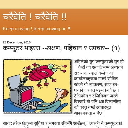
चरैवेति ! चरैवेति !!
Keep moving !, keep moving on !!
23 December, 2010
कम्प्युटर भाइरस --लक्षण, पहिचान र उपचार-- (१)
अहिलेको युग कम्प्युटरको युग हो
। केही वर्ष अगाडिसम्म अध्ययन
संस्थान, स्कूल कलेज वा
कार्यालयहरूमा मात्रै सीमित
रहेको यो उपकरण, आज घर-
घरको जरुरत भइसकेको छ ।
टेलिफोन र टेलिभिजन जस्तै
बिस्तारै यो पनि अब विलासीता
को वस्तु नभई आधारभूत
आवश्यकता बन्दैछ ।
सायद हरेक क्षेत्रमा सुविधा र समस्या सँगसँगै आउँछन्। त्यसरी नै कम्प्युटरको