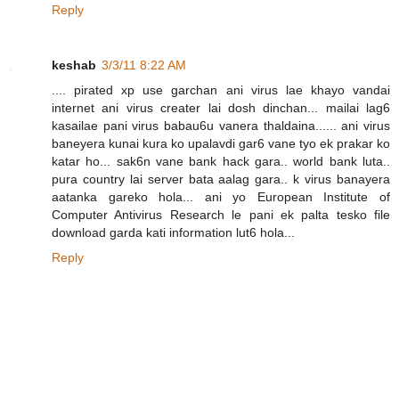
Reply
keshab
3/3/11 8:22 AM
.... pirated xp use garchan ani virus lae khayo vandai
internet ani virus creater lai dosh dinchan... mailai lag6
kasailae pani virus babau6u vanera thaldaina...... ani virus
baneyera kunai kura ko upalavdi gar6 vane tyo ek prakar ko
katar ho... sak6n vane bank hack gara.. world bank luta..
pura country lai server bata aalag gara.. k virus banayera
aatanka gareko hola... ani yo European Institute of
Computer Antivirus Research le pani ek palta tesko file
download garda kati information lut6 hola...
Reply