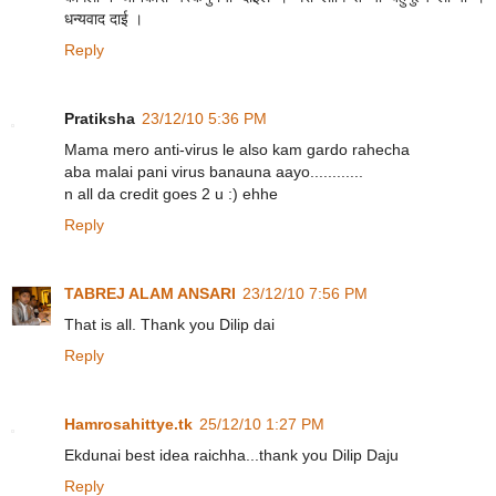
धन्यवाद दाई ।
Reply
Pratiksha
23/12/10 5:36 PM
Mama mero anti-virus le also kam gardo rahecha
aba malai pani virus banauna aayo............
n all da credit goes 2 u :) ehhe
Reply
TABREJ ALAM ANSARI
23/12/10 7:56 PM
That is all. Thank you Dilip dai
Reply
Hamrosahittye.tk
25/12/10 1:27 PM
Ekdunai best idea raichha...thank you Dilip Daju
Reply