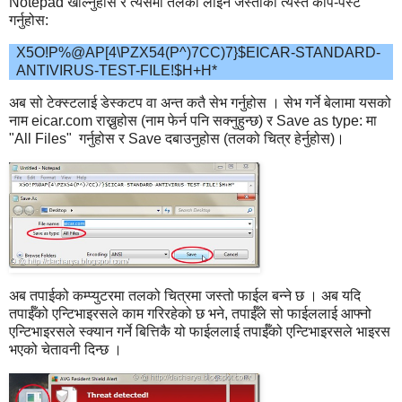
Notepad खोल्नुहोस र त्यसमा तलको लाइन जस्ताको त्यस्तै कपि-पेस्ट
गर्नुहोस:
X5O!P%@AP[4\PZX54(P^)7CC)7}$EICAR-STANDARD-
ANTIVIRUS-TEST-FILE!$H+H*
अब सो टेक्स्टलाई डेस्कटप वा अन्त कतै सेभ गर्नुहोस । सेभ गर्ने बेलामा यसको
नाम eicar.com राख्नुहोस (नाम फेर्न पनि सक्नुहुन्छ) र Save as type: मा
"All Files" गर्नुहोस र Save दबाउनुहोस (तलको चित्र हेर्नुहोस)।
अब तपाईको कम्प्युटरमा तलको चित्रमा जस्तो फाईल बन्ने छ । अब यदि
तपाईँको एन्टिभाइरसले काम गरिरहेको छ भने, तपाईँले सो फाईललाई आफ्नो
एन्टिभाइरसले स्क्यान गर्ने बित्तिकै यो फाईललाई तपाईँको एन्टिभाइरसले भाइरस
भएको चेतावनी दिन्छ ।