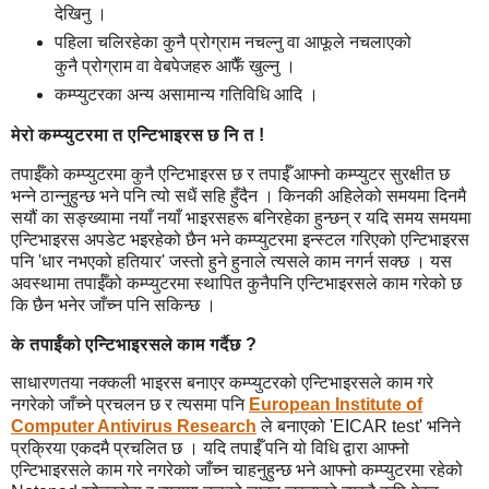
देखिनु ।
पहिला चलिरहेका कुनै प्रोग्राम नचल्नु वा आफूले नचलाएको
कुनै प्रोग्राम वा वेबपेजहरु आफैँ खुल्नु ।
कम्प्युटरका अन्य असामान्य गतिविधि आदि ।
मेरो कम्प्युटरमा त एन्टिभाइरस छ नि त !
तपाईँको कम्प्युटरमा कुनै एन्टिभाइरस छ र तपाईँ आफ्नो कम्प्युटर सुरक्षीत छ
भन्ने ठान्नुहुन्छ भने पनि त्यो सधैं सहि हुँदैन । किनकी अहिलेको समयमा दिनमै
सयौं का सङ्ख्यामा नयाँ नयाँ भाइरसहरू बनिरहेका हुन्छन् र यदि समय समयमा
एन्टिभाइरस अपडेट भइरहेको छैन भने कम्प्युटरमा इन्स्टल गरिएको एन्टिभाइरस
पनि 'धार नभएको हतियार' जस्तो हुने हुनाले त्यसले काम नगर्न सक्छ । यस
अवस्थामा तपाईँको कम्प्युटरमा स्थापित कुनैपनि एन्टिभाइरसले काम गरेको छ
कि छैन भनेर जाँच्न पनि सकिन्छ ।
के तपाईँको एन्टिभाइरसले काम गर्दैछ ?
साधारणतया नक्कली भाइरस बनाएर कम्प्युटरको एन्टिभाइरसले काम गरे
नगरेको जाँच्ने प्रचलन छ र त्यसमा पनि
European Institute of
Computer Antivirus Research
ले बनाएको 'EICAR test' भनिने
प्रक्रिया एकदमै प्रचलित छ । यदि तपाईँ पनि यो विधि द्वारा आफ्नो
एन्टिभाइरसले काम गरे नगरेको जाँच्न चाहनुहुन्छ भने आफ्नो कम्प्युटरमा रहेको