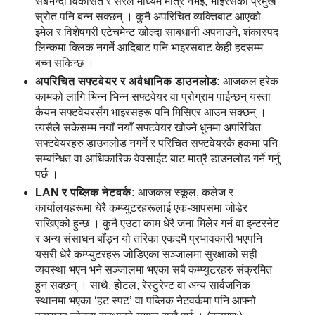
सबैभन्दा विकसित र सरल माध्यम मात्रै नभई, भाइरसका प्रमुख
स्रोत पनि बन्न सक्छन् । कुनै अपरिचित व्यक्तिबाट आएको
इमेल र विशेषगरी एटेचमेन्ट खोल्दा साबधानी अपनाउने, शंकास्पद
लिन्कमा क्लिक नगर्ने आदिबाट पनि भाइरसबाट केही हदसम्म
बच्न सकिन्छ ।
अपरिचित सफ्टवेयर र अवैधानिक डाउनलोड:
आजकल हरेक
कामको लागि भिन्न भिन्न सफ्टवेयर वा प्रोग्राम पाईन्छन् यस्ता
कैयन सफ्टवेयरसँग भाइरसहरू पनि मिसिएर आउन सक्छन् ।
त्यसैले सकेसम्म नयाँ नयाँ सफ्टवेयर खोज्ने धुनमा अपरिचित
सफ्टवेयरहरु डाउनलोड नगर्ने र परिचित सफ्टवेयरकै हकमा पनि
सम्बन्धित वा आधिकारिक वेवसाईट बाट मात्रै डाउनलोड गर्ने गर्नु
पर्छ ।
LAN र पब्लिक नेटवर्क:
आजकल स्कूल, कलेज र
कार्यालयहरूमा धेरै कम्प्युटरहरूलाई एक-आपसमा जोडेर
राखिएको हुन्छ । कुनै एउटा काम धेरै जना मिलेर गर्न वा इन्टरनेट
र अन्य संसाधन बाँड्न यो तरिका एकदमै प्रभावकारी भएपनि
यसरी धेरै कम्प्युटरहरू जोडिएका सञ्जालमा सुरक्षाको सही
व्यवस्था भएन भने सञ्जालमा भएका सबै कम्प्युटरहरु संक्रमित
हुन सक्छन् । साथै, होटल, रेस्टुरेण्ट वा अन्य सार्वजनिक
स्थानमा भएका ‘हट स्पट’ वा पब्लिक नेटवर्कमा पनि आफ्नो