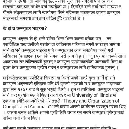
प्रयोग र उपयोगीता जति बढ्दैछ, यसको सुरक्षाको समस्या पनि त्यत्ति नै
मात्रामा झन् झन् गम्भीर बन्दै गइरहेको छ । दिनदिनै बन्ने नयाँ नयाँ भाइरस र
यीनले संक्रमणका लागि उपयोगमा लिने नविनतम माध्यमका कारण कम्प्युटर
भाइरसको समस्या झन् झन् जटिल हुँदै गइरहेको छ ।
के हो त कम्प्युटर भाइरस?
कम्प्युटर भाइरस के हो भन्ने बारेमा भिन्न भिन्न व्याखा बनेका छन् । तर
प्राविधिक शब्दावलीको प्रयोग वा जटिलतम परिभाषा नगरी साधारण भाषामा
भन्ने हो भने कम्प्युटर भाईरस पनि कम्प्युटरका अन्य सफ्टवेयर जस्तै गरी
लेखिएका (बनाइएका) एक किसिमका प्रोग्राम नै हुन् । जुन प्राय: एकदमै साना
आकारका तर शक्तिशाली हुन्छन् र कम्प्युटर प्रयोगकर्ताको जानकारी बिना वा
इच्छा बेगर कम्प्युटरमा प्रवेश गर्छन् र कम्प्युटरका लगि हानिकारक हुन्छन् ।
माईक्रोसफ्टका अपरेटिङ सिस्टम वा विण्डोजको मात्रै कुरा नगर्ने हो भने
कम्प्युटर भाइरसको इतिहास पनि धेरै पुरानो भइसको छ र कम्प्युटर भाइरसको
कुरा सन १९४९ बाट नै सुरु भएको थियो । हुन त त्यतिबेला ‘कम्प्युटर भाइरस’
भन्ने शब्द प्रयोग भएको थिएन तर १९४९ मा University of Illinois मा
एकजना हंगेरियन-अमेरिकी गणितज्ञले "Theory and Organization of
Complicated Automata" भन्ने बारेमा आफ्नो कार्यपत्र प्रस्तुत गरेका थिए
। जसमा उनले आफैँले आफ्नो प्रतिलिपि तयार गर्न सक्ने कम्प्युटर प्रोग्रामको
बारेमा चर्चा गरेका थिए।
सबैभन्दा पुरानो कम्प्युटर भाइरस कुन हो भन्नेमा सामान्य मतभेद रहेपनि ७०