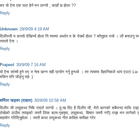
सर यो ऐना एक पल्ट हेर्न मन लाग्यो , काहाँ छ होला ??
Reply
Unknown
29/9/09 4:19 AM
दिलीपजी म कस्तो देखिन्थें होला नि त्यस्मा अर्थात म के देख्थें होला ? कौतुहल भयो । लौ बनाउनु पर
त्यस्तो ऐना ।
Reply
Prajwol
30/9/09 7:16 AM
यो ऐना सांच्चै हुने भए त नेता छान्न यही प्रयोग गर्नु हुन्थ्यो । तर त्यसमा वैज्ञानिकले थाप एउटा L
मसिन पनि जोड्नु पर्छ :)
Reply
शर्मिला खड्का (दाहाल)
30/9/09 10:58 AM
दिलीप जी लद्युकथा निकै राम्रो लाग्यो । दुःख दिए है दिलीप जी, मेरो ब्लगको सबैभन्दा माथि टा
लेखेको ठाउँमा तपाइको जस्तै लिंक बटम-गृहपृष्ठ, लद्युकथा, बिचार जस्तै गरी) राख्न मन लागेको
सहयोग गरिदिनुहोला । जस्तै कथा लघूकथा गीत कविता समीक्षा गरेर
Reply