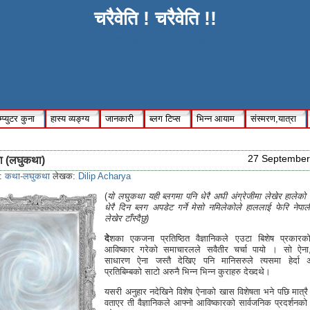
चरैवेति ! चरैवेति !!
Keep moving !, keep moving on !!
्प्युटर कुना
हास्य व्यङ्ग्य
जानकारी
ब्लग टिप्स
भिन्न आयाम
संस्मरण,यात्रा
27 September
ा (लघुकथा)
s:
कथा-लघुकथा
लेखक:
Dilip Acharya
(
यो लघुकथा यही ब्लगमा पनि धेरै अघी अंग्रेजीमा लेखेर हालेको 
धेरै दिन ब्लग अपडेट गर्ने मेसो नमिलेकोले हाललाई फेरि नेपाल
लेखेर टाँस्दैछु)
दे
शका एकजना प्रतिष्ठित वैज्ञानिकले एउटा बिशेष प्रकारक
आविष्कार गरेको समाचारलले सवैतीर चर्चा पायो । सो ऐना, 
साधारण ऐना जस्तै देखिए पनि मानिसरुले त्यसमा हेर्दा अ
प्रतिबिम्बको साटो अरुनै भिन्न भिन्न कुराहरु देख्दथे।
यसरी अनुहार नदेखिने विशेष ऐनाको खास विशेषता भने पछि मात्रै
वताएर ती वैज्ञानिकले आफ्नो आविष्कारको सार्वजनिक प्रदर्शन