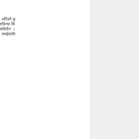
न आँटेको छु
 सकिन्छ कि
 सकिदैन ।
 तपाईप्रति