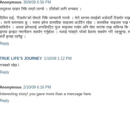
Anonymous
30/9/09 6:56 PM
लघुकथा प्रहार निकै राम्रो लाग्यो । टाँसोको लागि धन्यवाद ।
दिलिप दाई, ‘रिडमोर’को पोष्टले निकै जानकारी गरायो । मेरो ब्लगमा तपाईको थर्डपार्टी रिडमोर राख्
। सानो समस्यामा छु । यसमा इमेज वास्तविक साइजमा आउँदैन रहेछ । वास्तविक साइजमा राख्न
सकिदैन । अथवा इमेजलाई अगाडिपट्टि फूल साइजमा राखेर अनि पोष्ट सारांश राख्न सकिन्छ कि
कृपया झन्झट नमानीकन सहयोग गर्नुहोला । मलाई गा¥ह्रो परेको बेलामा सहयोग गरि रहनुहुन्छ, म
सधैँ कृतज्ञ रहनेछु ।
Reply
TRUE LIFE'S JOURNEY
1/10/09 1:12 PM
गजबको रहेछ !
Reply
Anonymous
2/10/09 6:16 PM
Interesting story! you gave more than a message here.
Reply