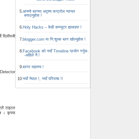
आफ्नो ब्लगमा अदृश्य कन्ट्रोल प्यानल
बनाउनुहोस !
Holy Hacks – केही कम्प्युटर ह्याकहरु !
्यो दिलीपजी
blogger.com मा नि:शुल्क ब्लग खोल्नुहोस !
Facebook को नयाँ Timeline प्रयोग गर्नुस-
-अहिले नै !
ब्लगर महात्म्य !
ie Detector
नयाँ नेपाल !, नयाँ परिभाषा !!
इटलै टाइटल
 छ । कृपया