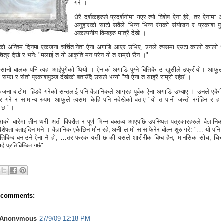
गरे ।
धेरै दर्शकहरुले प्रदर्शनीमा गएर त्यो विशेष ऐना हेरे, तर ऐनाम
अनुहारको साटो सवैले भिन्न भिन्न रंगको संयोजन र प्रकाश प
अकल्पनीय विम्बहरु मात्रै देखे ।
नीको अन्तिम दिनमा एकजना चर्चित नेता ऐना अगाडि आएर उभिए, उनले त्यसमा एउटा कालो कालो
 चित्र देखे र भनेः "मलाई त यो आकृति मन परेन यो त राम्रो छैन ।"
ानो बालक पनि त्यहा आईपुगेको थियो । ऐनाको अगाडि पुग्ने बित्तिकै उ खुसीले उफ्रीयो। आफूल
सफा र सेतो प्रकाशपुञ्ज देखेको बताउँदै उसले भन्यो "यो ऐना त साह्रै राम्रो रहेछ"।
कजना बाटोमा हिडदै गरेको सन्तलाई पनि वैज्ञानिकले आग्रह पूर्वक ऐना अगाडि उभ्याए । उनले एकैछि
ोचर गरे र सामान्य रुपमा आफूले त्यसमा केहि पनि नदेखेको वताए "यो त पानी जस्तो रगंहिन र हा
र छ "।
राको बारेमा तीन थरी अती विपरीत र पूर्ण भिन्न बक्तव्य आएपछि उपस्थित पत्रकारहरुले वैज्ञान
िशेषता बताइदिन भने । वैज्ञानिक एकैछिन मौन रहे, अनी लामो सास फेरेर बोल्न शुरु गरे: "… यो पनि
्रतिबिम्ब बनाउने ऐना नै हो, …तर फरक यत्ती छ की यसले शारीरीक बिम्ब हैन, मानसिक सोच, चित
ई प्रतिबिम्बित गर्छ"
 comments:
Anonymous
27/9/09 12:18 PM