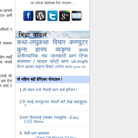
or click below for more...
ा आ-आफ्नो
ुञ्ज अनी
 धमिलो र
कथा-लघुकथा
विचार
कम्प्युटर
े त्यसमा
कुना
हास्य व्यङ्ग्य
काव्य
अनौपचारिक गफ
जानकारी
ब्लग टिप्स
न त्यहाँ
संस्मरण / यात्रा
फोटो ब्लग
धर्म-संस्कृति
वा जस्तो
भिन्न आयाम
व्यङ्ग्य विचार
अतिथि कलम
पुस्तक चर्चा
िकलाई सो
यो महिना बढी हेरिएका पोस्टहरू !
 अरु ऐना
्त दशा र
लौ तयार भयो नेपाली ब्लग सर्च इन्जिन !
के तपाई कम्प्युटरमा नेपाली बाटै लेख्न चाहनुहुन्छ
?
ब्लग विधालाई ट्याबमा राख्‍नुहोस –Easy
CSS Menu
केही ब्लग ह्याकहरु
--Some Old Blogger Tricks--