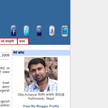
धर्म,संस्कृति
काव्य
मेरो बारेमा
, 2009
थिएँ, तर
ी भाषामा
ो ऐनाको
झ्वाट्ट
नुहारको
Dilip Acharya/ दिलीप आचार्य/ 蒂利浦
Kathmandu, Nepal
 खुलाउने
को आयोजन
View My Blogger Profile