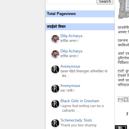
Total Pageviews
तपाईको विचार
प्रदर्श
अस्पष्ट
Dilip Acharya
एकजना स
हार्दिक आभार !
चमकिलो 
Dilip Acharya
अर्का ए
हार्दिक आभार !
दृष्टिग
निर्विका
Anonymous
एउटै कु
एकदम गहिरो विचारयुक्त अभिव्यक्ति! यो
ऐनाको व
केव…
जस्तै प
चरित्रला
Anonymous
वाह ! दामी !
Black Girls in Gresham
I agree that writing can be a
cathartic …
7
Schenectady Sluts
Thank you foor sharing