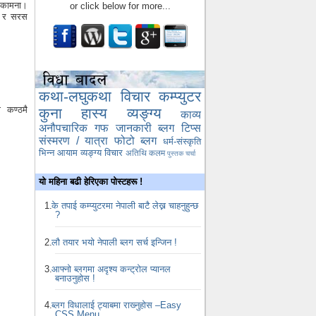
ुभकामना।
or click below for more...
ज र सरस
कथा-लघुकथा
विचार
कम्प्युटर
कण्ठमै
कुना
हास्य व्यङ्ग्य
काव्य
अनौपचारिक गफ
जानकारी
ब्लग टिप्स
संस्मरण / यात्रा
फोटो ब्लग
धर्म-संस्कृति
भिन्न आयाम
व्यङ्ग्य विचार
अतिथि कलम
पुस्तक चर्चा
यो महिना बढी हेरिएका पोस्टहरू !
के तपाई कम्प्युटरमा नेपाली बाटै लेख्न चाहनुहुन्छ
?
लौ तयार भयो नेपाली ब्लग सर्च इन्जिन !
आफ्नो ब्लगमा अदृश्य कन्ट्रोल प्यानल
बनाउनुहोस !
ब्लग विधालाई ट्याबमा राख्‍नुहोस –Easy
CSS Menu