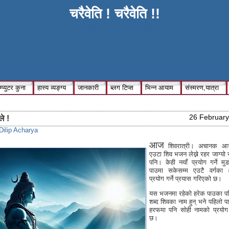
चरैवेति ! चरैवेति !!
Keep moving !, keep moving on !!
्प्युटर कुना
हास्य व्यङ्ग्य
जानकारी
ब्लग टिप्स
भिन्न आयाम
संस्मरण,यात्रा
26 February
े !
Dilip Acharya
आज
शिवरात्री। अचानक आज
एउटा शिव भजन लेख्ने रहर जाग्यो 
पनि। केही नयाँ प्रयोग गर्ने मु
पाउमा सकेसम्म एउटै वर्गका अक
प्रयोग गर्ने प्रयास गरिएको छ।
यस भजनमा रहेको हरेक पाउका पह
शब्द शिवका नाम हुन् भने पहिलो पा
हरफमा पनि सोही नामको प्रयोग
छ।