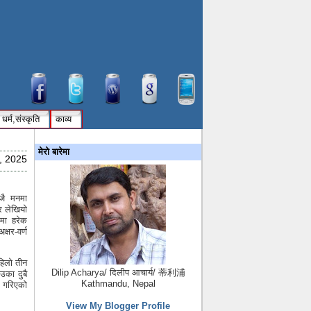
धर्म,संस्कृति
काव्य
मेरो बारेमा
, 2025
ै मनमा
र लेखियो
डमा हरेक
्षर-वर्ण
िलो तीन
Dilip Acharya/ दिलीप आचार्य/ 蒂利浦
उका दुबै
Kathmandu, Nepal
 गरिएको
View My Blogger Profile