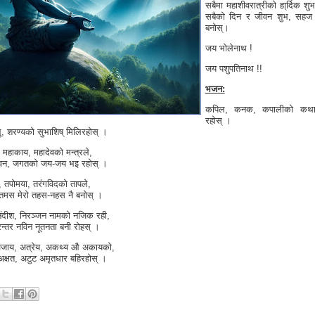
सबैमा महाशीवरात्रीको हा्र्दिक श
सबैको दिन र जीवन शुभ, सह
बनोस्।
जय भोलेनाथ !
जय पशुपतिनाथ !!
भजन:
कपिल, कनक, कपालीको कथा 
रहोस् ।
भु, शरण्यको सुभाशिष् मिलिरहोस् ।
 महाकाय, महादेवको मन्त्रले,
वन, जगतको जय-जय भइ रहोस् ।
, तपोमया, तरंगविदको तापले,
तमस मेरो तहस-नहस नै बनोस् ।
ंदीश, निरञ्जन नामको नजिक रही,
िरन्तर नविन नूतनता बनी रोहस् ।
जाय, अत्रेय, अकथ्य औ अकायको,
्षत, अटुट अमृतधार बहिरहोस् ।