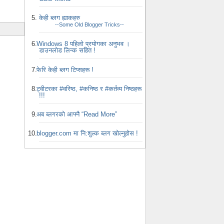
केही ब्लग ह्याकहरु
--Some Old Blogger Tricks--
Windows 8 पहिलो प्रयोगका अनुभव ।
डाउनलोड लिन्क सहित !
फेरि केही ब्लग टिप्सहरू !
ट्वीटरका #वरिष्ठ, #कनिष्ठ र #कर्तव्य निष्ठहरू
!!!
अब ब्लगरको आफ्नै “Read More”
blogger.com मा नि:शुल्क ब्लग खोल्नुहोस !