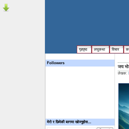
गृहपृष्ठ
लघुकथा
विचार
कम
Followers
जय भोल
लेखक:
मेरो र छिमेकी ब्लगमा खोज्नुहोस...