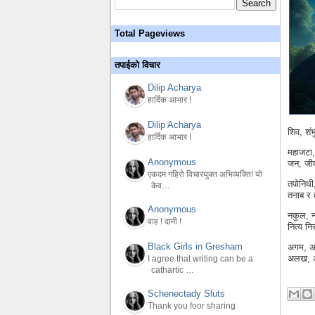
Total Pageviews
तपाईको विचार
Dilip Acharya
हार्दिक आभार !
Dilip Acharya
शिव, शं
हार्दिक आभार !
महाजटा,
Anonymous
जन, जी
एकदम गहिरो विचारयुक्त अभिव्यक्ति! यो
तपोनिधी
केव…
तनाब र 
Anonymous
नकुल, न
वाह ! दामी !
नित्य न
Black Girls in Gresham
अगम, अ
अलख, अक
I agree that writing can be a
cathartic …
Schenectady Sluts
Thank you foor sharing