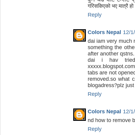
गरिसकिएको भए मात्रै हो 
Reply
Colors Nepal
12/1
dai iam very much n
something the oth
after another qstns.
dai i hav trie
xxxxx.blogspot.co
tabs are not opened
removed.so what c
blogadress?plz just
Reply
Colors Nepal
12/1
nd how to remove b
Reply