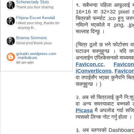
Schenectady Sluts
१. सबैभन्दा पहिला आफूलाई म
Thank you foor sharing
16×16 वा 32×32 pixel s
चित्रको फर्म्याट .ico हुनु ज
Filipina Escort Kendall
I liked your blog, thanks for
नमिल्ने भएकोले म .png, .jp
sharing th…
सल्लाह दिन्छु ।
Brianna Simmons
Great post thank youu
(चित्र ठूलो छ भने फोटोसप व
घटाउन सक्नुहुन्छ । यदि तप
gckarki.wordpress.com
अनलाईन एप्लिकेसनको माध्यमब
mankakura
मेरो व्लग चलेन
Favicon.cc
,
Favico
iConverticons
,
Favicon
वा तपाईसँग भएका कुनैपनि चि
सक्नुहुन्छ । )
२. अब सो चित्रलाई कुनै नि:शुल
वा अन्य समस्याबाट बच्नको 
Picasa
मै अपलोड गर्दा सजि
त्यसको लिन्क नोट गर्नु होला ।
३. अब ब्लगरको Dashboard 