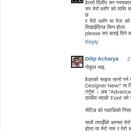
हेल्लो दिलीप सर नस्मका
सर मेरो ब्लॉग को माथि क
छ
र मेरो ब्लॉग मा पेज को
दिखाईदिन्छ किन होला
please सर बताई दिने क
Reply
Dilip Acharya
2
गोकुल भाइ,
हेडरको साइज सानो गर्
Designer New!" मा क्ल
गर्नुस । अब “Advanced” 
दायाँमा भएको 'Font' को 
सेटिङ को पछाडिको निसान 
साथै तपाईँको ब्लगमा म
होला या मेरो नाम र मेरो ब