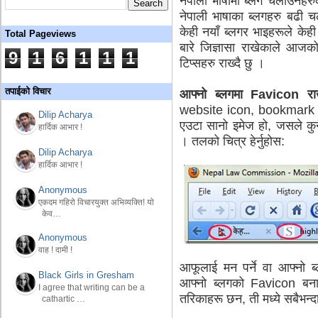
नेपाली भाषामा ब्लग चलाउनेहरुको
नेपाली भाषाका ब्लगहरु बढी चल
केही नयाँ ब्लगर भाइहरूले केही 
Total Pageviews
बारे जिज्ञासा राखेकाले आजक
9
1
6
1
1
1
टिप्सहरु राख्दै छु ।
तपाईको विचार
आफ्नो ब्लगमा
Favicon
राख
website icon, bookmark i
Dilip Acharya
एउटा सानो इमेज हो, जसले कुन
हार्दिक आभार !
। तलको चित्र हेर्नुहोस:
Dilip Acharya
हार्दिक आभार !
Anonymous
एकदम गहिरो विचारयुक्त अभिव्यक्ति! यो
केव…
Anonymous
वाह ! दामी !
आफूलाई मन पर्ने वा आफ्नो ब
Black Girls in Gresham
आफ्नो ब्लगको Favicon बनाउ
I agree that writing can be a
तरिकाहरू छन, ती मध्ये सबैभन्द
cathartic …