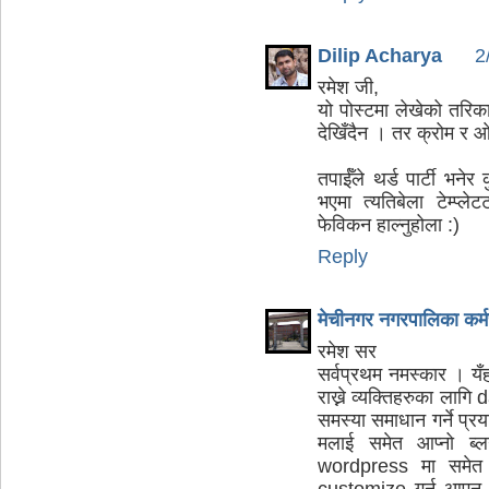
Dilip Acharya
2
रमेश जी,
यो पोस्टमा लेखेको तरिका
देखिँदैन । तर क्रोम र ओ
तपाईँले थर्ड पार्टी भन
भएमा त्यतिबेला टेम्प्
फेविकन हाल्नुहोला :)
Reply
मेचीनगर नगरपालिका कर्
रमेश सर
सर्वप्रथम नमस्कार । यँह
राख्ने व्यक्तिहरुका ल
समस्या समाधान गर्ने प्र
मलाई समेत आप्नो ब्
wordpress मा समेत
customize गर्न आएन ।