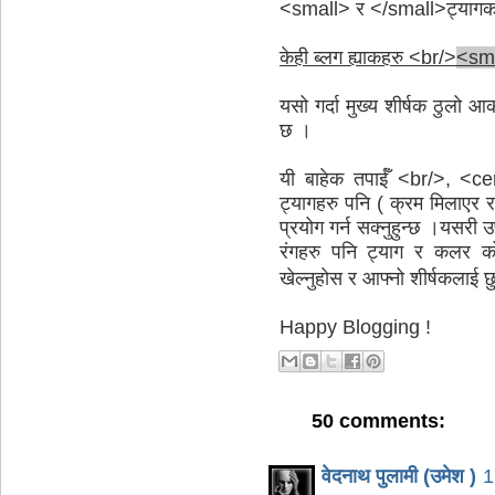
<small> र </small>ट्यागको प्
केही ब्लग ह्याकहरु <br/>
<sm
यसो गर्दा मुख्य शीर्षक ठुलो आ
छ ।
यी बाहेक तपाईँ <br/>, <c
ट्यागहरु पनि ( क्रम मिलाएर र
प्रयोग गर्न सक्नुहुन्छ ।यसरी 
रंगहरु पनि ट्याग र कलर को
खेल्नुहोस र आफ्नो शीर्षकलाई छ
Happy Blogging !
50 comments:
वेदनाथ पुलामी (उमेश )
1