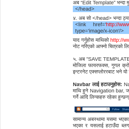
अब “Edit Template” भन्दा मुन
</head>
४. अब सो </head> भन्दा ठ्या
<link href='
http://
type='image/x-icon'/>
याद गर्नुहोस माथिको
http:/
नोट गरिएको आफ्नो चित्रको लिन्
५. अब "SAVE TEMPLATE" थ
मोजिला फायरफक्स, गुगल क्र
इन्टरनेट एक्सप्लोररबाट भने य
Navbar
लाई हटाउनुहोस:
Nav
माथि हुने Navigation bar, जसम
गर्ने आदि लिन्कहरु रहेका हुन्छन
सामान्य अबस्थामा यसमा भएका
भएका र यसलाई हटाउँदा ब्लग