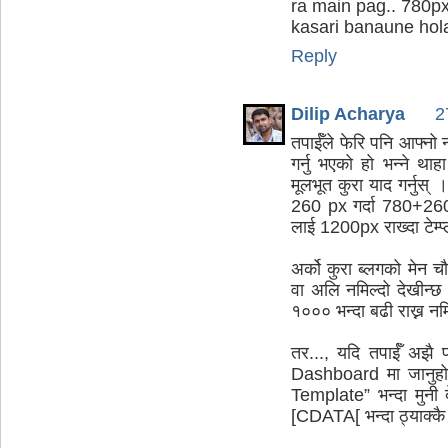
ra main pag.. 780p
kasari banaune hol
Reply
Dilip Acharya
2
तपाईँले फेरि पनि आफ्नो न
गर्नु भएको हो भन्ने था
मूलभूत कुरा याद गर्नुस्
260 px गर्दा 780+2
लाई 1200px राख्दा टेम्प्
अर्को कुरा ब्लगको मेन 
वा अलि नमिल्दो देखीन्छ 
१००० भन्दा बढी राख्न नम
तर..., यदि तपाईँ अझै प
Dashboard मा जानुहो
Template” भन्दा मुनी द
[CDATA[ भन्दा ठ्याक्कै 