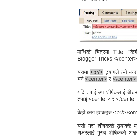
माथिको चित्रमा Title: “
के
Blogger Tricks </center
यसमा
<br/>
ट्यागले त्यो भन्द
भने
<center>
र
</center
यदि तपाई उप शीर्षकलाई बीचमा 
तपाई <center> र </center> ह
केही ब्लग ह्याकहरु <br/>S
यसो गर्दा शीर्षकको ठ्याक्कै
अक्षरलाई मुख्य शीर्षकको अक्