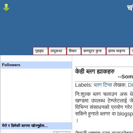
चर
Keep 
गृहपृष्ठ
लघुकथा
विचार
कम्प्युटर कुना
हास्य व्यङ्ग्य
Followers
केही ब्लग ह्याकहरु
--Som
Labels:
ब्लग टिप्स
लेखक:
Di
नि:शुल्क ब्लग चलाउन अरू धेर
खण्डमा उपलब्ध टेम्प्लेटलाई
विभिन्न संसाधनको प्रयोग गरेर
सकिने हुनाले ब्लगर वा blogs
।
मेरो र छिमेकी ब्लगमा खोज्नुहोस...