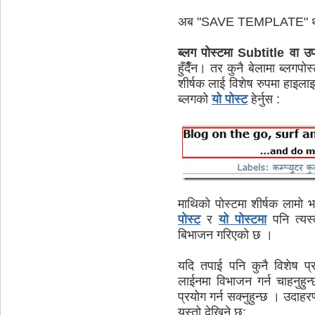
अब "SAVE TEMPLATE" थीच्
ब्लग पोस्टमा
Subtitle
वा उप-
हुँदैँन। तर कुनै बेलामा ब्लगपो
शीर्षक लाई विशेष रुपमा हाइलाइ
ब्लगको
यो पोस्ट
हेर्नुस :
माथिको पोस्टमा शीर्षक लामो
पोस्ट
र
यो पोस्टमा
पनि त्यस्
बिभाजन गरिएको छ ।
यदि तपाई पनि कुनै विशेष प
लाईनमा विभाजन गर्न चाहनुहुन
प्रयोग गर्न सक्नुहुन्छ । उदाह
यस्तो देखिने छ: