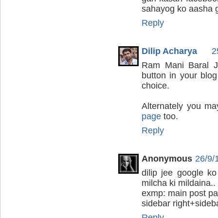
sahayog ko aasha g
Reply
Dilip Acharya
2
Ram Mani Baral J
button in your blo
choice.
Alternately you may
page
too.
Reply
Anonymous
26/9/
dilip jee google k
milcha ki mildaina..
exmp: main post pag
sidebar right+sidebar
Reply