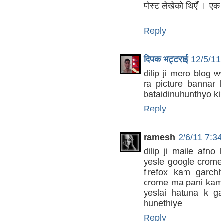
पोस्ट लेखेको थिएँ । ए
।
Reply
दिपक भट्टराई
12/5/1
dilip ji mero blog
ra picture bannar
bataidinuhunthyo ki
Reply
ramesh
2/6/11 7:3
dilip ji maile afn
yesle google crome
firefox kam garch
crome ma pani kam
yeslai hatuna k g
hunethiye
Reply