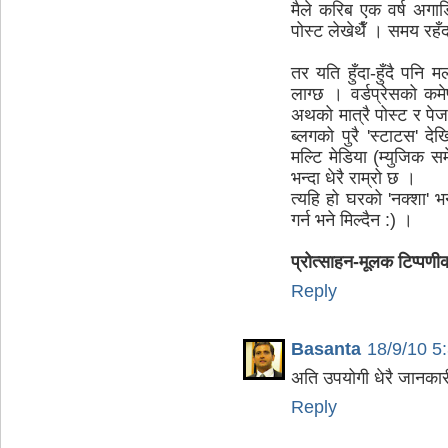
मैले करिब एक वर्ष अगा
पोस्ट लेखेथैँ । समय रहँदा
तर यति हुँदा-हुँदै पनि 
लाग्छ । वर्डप्रेसको कमे
अथको मात्रै पोस्ट र पेज ए
ब्लगको पुरै 'स्टाटस' द
मल्टि मेडिया (म्युजिक स
भन्दा धेरै राम्रो छ ।
त्यहि हो घरको 'नक्शा' भ
गर्न भने मिल्दैन :) ।
प्रोत्साहन-मूलक टिप्पणी
Reply
Basanta
18/9/10 5
अति उपयोगी धेरै जानकारी
Reply