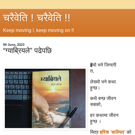
चरैवेति ! चरैवेति !!
Keep moving !, keep moving on !!
09 June, 2023
“ग्याब्रियले” पढेपछि
हे
र्‍यो भने जिन्दगी
त,
लेख्यो भने कथा
हुन्छ।
कथै बन्छ जीवन
सबको,
हर कथामा जीवन
हुन्छ ।
मित्र
हरिश ‘कल्पित’
को