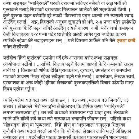
कथा सङ्ग्रह “ग्याब्रियले” घरको दराजमा सजिएर बसेको वा अझ भनौं सो
पुस्तकले मलाई सिशाको दराजबाट गिज्याउन थालेको धेरै भइसकेको थियो ।
कुनै पुस्तक पढ्न बसेपछि पूरै नपढी ‘किस्ता’मा पढ्न थाल्यो भने त्यसको स्वाद
आउँदैन् मलाई। अझ्, विगतको अनुभव सुनाउने हो भने, २-४ पन्ना पढेर छाडेपछि
त्यो पुस्तक ‘फेरि’ पढ्न जाँगरै आउँदैन् र यसै कारण ‘नामी’ भनेर चर्चा कमाएका
केही किताबहरू २-४ पन्ना पढेर छाडेपछि अल्छी लागेर पूरा नपढेका कारण
त्यत्तिकै रहेका धेरै उदाहरणहरू छन् । यसै विषयमा आफैँले पनि मैले
एउटा कथै
समेत लेखीसकेँ ।
यसैबीच हिँजो फुर्सदको उपयोग गर्दै एकै आसनमा बसेर कथा सङ्ग्रह
अध्योपान्त पढीयो। ...साँच्चै, किताब पढ्ने बेलामा आफ्नो फेरि गज्जबको खराब
बानी छ । किताबको शीर्षक देखि प्राक्कथन, द्रष्टव्य, उपसंहार वा समष्टीमा
गाताको आवरण भित्र रहेका सबैकुरा पढ्नै पर्छ मलाई। कमसेकम, लेखक स्वयं,
प्रकाशक वा अरू कोही भूमिका लेखकको पुस्तकप्रतिको विचार पढेपछि मात्र
विषय प्रवेश गर्छु म।
ग्याब्रियलेमा १३ वटा कथा रहेकाछन् । १३ कथा, मतलब १३ जिन्दगी, १३
संसार। लेखकले ‘मेरो भनाइ’मा लेखेकाछन् कि शीर्षक कथा ‘ग्याब्रियले”
लगभग सत्यकथा हो। तर सबै कथाको अध्यययन गर्दा थाहा हुन्छ, लेखकले
नभने पनि बाँकी सबै कथा त्यो सत्यकथा भन्दापनि जीवन्त छन्। पहिलो कथा
‘मोहभङ्ग’ होस् वा ‘पुष्पलता’, ‘बिहे’ होस् वा ‘भ्रमजाल’ सङ्ग्र्रह भित्रका
कुनैपनि कथा पढ्दा यस्तो लाग्दैन कि यो केबल लेख्नका लागि मात्रै लेखिएका
कथाहरू हुन्। पढ्दैजाँदा पाठक अनायसै कथाका पात्रहरूसँग भावनात्मक