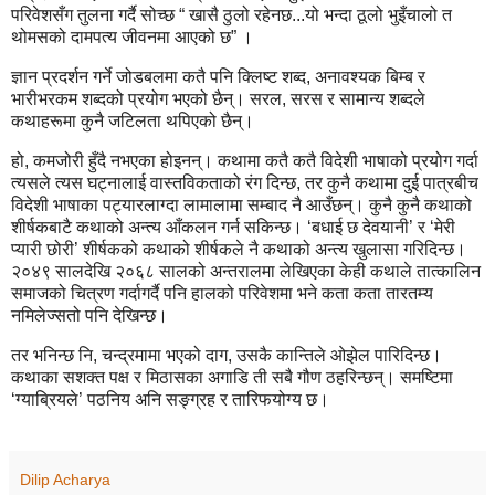
परिवेशसँग तुलना गर्दै सोच्छ “ खासै ठुलो रहेनछ...यो भन्दा ठूलो भुइँचालो त
थोमसको दामपत्य जीवनमा आएको छ” ।
ज्ञान प्रदर्शन गर्ने जोडबलमा कतै पनि क्लिष्ट शब्द, अनावश्यक बिम्ब र
भारीभरकम शब्दको प्रयोग भएको छैन्। सरल, सरस र सामान्य शब्दले
कथाहरूमा कुनै जटिलता थपिएको छैन्।
हो, कमजोरी हुँदै नभएका होइनन्। कथामा कतै कतै विदेशी भाषाको प्रयोग गर्दा
त्यसले त्यस घट्नालाई वास्तविकताको रंग दिन्छ, तर कुनै कथामा दुई पात्रबीच
विदेशी भाषाका पट्यारलाग्दा लामालामा सम्बाद नै आउँछन्। कुनै कुनै कथाको
शीर्षकबाटै कथाको अन्त्य आँकलन गर्न सकिन्छ। ‘बधाई छ देवयानी’ र ‘मेरी
प्यारी छोरी’ शीर्षकको कथाको शीर्षकले नै कथाको अन्त्य खुलासा गरिदिन्छ।
२०४९ सालदेखि २०६८ सालको अन्तरालमा लेखिएका केही कथाले तात्कालिन
समाजको चित्रण गर्दागर्दै पनि हालको परिवेशमा भने कता कता तारतम्य
नमिलेज्सतो पनि देखिन्छ।
तर भनिन्छ नि, चन्द्रमामा भएको दाग, उसकै कान्तिले ओझेल पारिदिन्छ।
कथाका सशक्त पक्ष र मिठासका अगाडि ती सबै गौण ठहरिन्छन्। समष्टिमा
‘ग्याब्रियले’ पठनिय अनि सङ्ग्रह र तारिफयोग्य छ।
Dilip Acharya