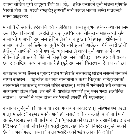
रूपमा जोडिन पुग्ने जादूमय शैली छ। हो,... हरेक कथाको कुनै मोडमा पुगेपछि
‘यस्तो होस्’ वा ‘यस्तो नभइदिए हुन्थ्यो” भन्ने प्रवल भावना समेत पाठकको
मनमा आइरहन्छ ।
माथी नै लेखिसकेँ, हरेक जिन्दगी नलेखिएका कथा हुन् भने हरेक कथा कागजमा
ऊतारिएको जिन्दगी। त्यसैले त सङ्ग्रह भित्रका जीवन्त कथाहरू पढीरहँदा
कथा पढे भन्दापनि समाजलाई नियालेको भान हुन्छ। ‘मोहभङ्ग’ शीर्षकको
कथामा कतै आफ्नै छिमेकका कुनै परिवारको झल्को आउँछ त ‘मेरी प्यारी छोरी’
हेर्दा कुनै साथीको घरको यथार्थ, ‘भ्रमजाल’ले आफ्नै कुनै आफ्नतको कथा
बोकेको झै लाग्छ भने ‘बिहे’ ले सिङ्गै समाजको चरित्र। कथाहरु सबै सशक्त
छन् र समष्टिमा कथा कथा मात्रै हैन् पूरै समाजको चित्रण वा ऐना जस्तो छ।
कथाहरू लामा छैनन् र प्राय: पढ्न थालेपछि नसक्काई छोड्न नसक्ने बनाउने
तागत राख्छन् । पढुन्जेल कथाका तानाबाना र कथा भित्रका चरित्रहरूको
तारतम्यले पाठकलाई मज्जाले बाँधेर राख्छन्। माथि नै भनेजस्तै सबै कथाहरू
सत्यकथा होइन होला, तर सबै नै ‘अघटित यथार्थ’ हुन् भनेर भन्दा अत्योक्ति
नहोला। ‘त्यस्तै’ नै भएन होला तर ‘त्यस्तै-त्यस्तै’ धेरै भएकाछन्।
कथाका कुनैकुनै एकै वाक्य वा हरफ गज्जब वजनदार छन्। मोहभङ्गमा एउटा
पात्र भन्छीन्: “आइमाइ भनकै आगो हो, जसले दन्केर घरलाई न्यानो पार्न पनि
सक्छे, घरलाई खरानी पार्न पनि...”। ‘पुष्पलता’को एउटा पात्र साथीलाई ढाडस
दिँदै भन्छ “ जाबो जाँच बिग्रेर यत्रो दु:ख!, यहाँ जिन्दगी बिग्रेर त दु:खी भएको
छैन्”। अर्को एउटा कथाको पात्र भर्खरै गएको भुइँचालोको जिन्दगीको